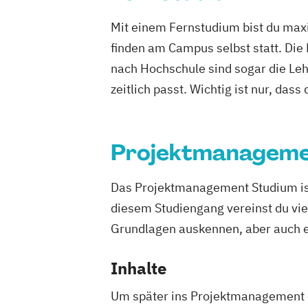
IT-Management
Immobilien­wirtschaf
Mit einem Fernstudium bist du maxi
International Management (DE/EN)
finden am Campus selbst statt. Die
Management (DE/EN)
nach Hochschule sind sogar die Lehr
Master of Business Administration (DE
Nachhaltiges Management
zeitlich passt. Wichtig ist nur, dass
Projektmanagement (DE/EN)
Public 
Ökonom/in
Projektmanagem
Das Projektmanagement Studium ist
diesem Studiengang vereinst du viele
Grundlagen auskennen, aber auch e
Inhalte
Um später ins Projektmanagement e