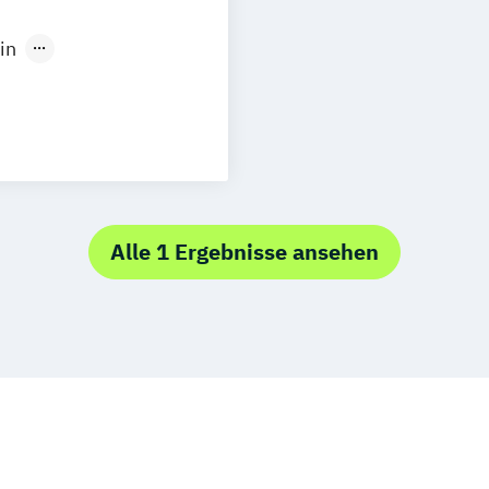
uhe
Kassel
in
Neu-Ulm
gement
ng
rg
Münster
schlandweit
 Experience
Alle 1 Ergebnisse ansehen
l Management
nagement
/in