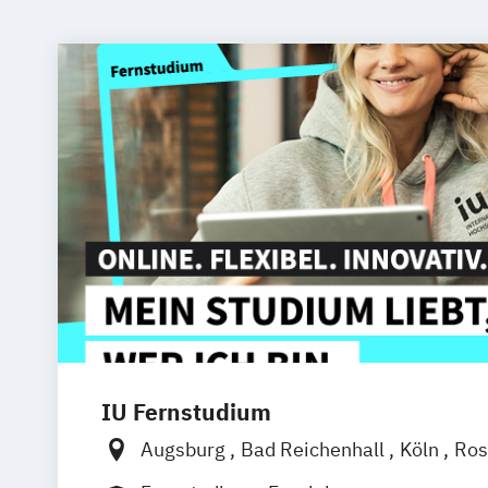
IU Fernstudium
Augsburg
Bad Reichenhall
Köln
Ros
Kiel
Frankfurt am Main
Stuttgart
Dr