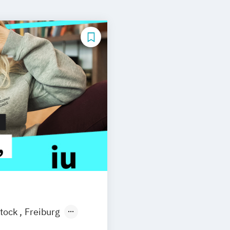
tock
Freiburg
esden
Aachen