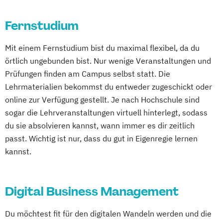
Online-Campus
Heidelberg
Kurzversion
International Business Administration
Fernstudium
Marketing und Sales Management
Mit einem Fernstudium bist du maximal flexibel, da du
Personalmanagement und Corporate
örtlich ungebunden bist. Nur wenige Veranstaltungen und
Learning
Prüfungen finden am Campus selbst statt. Die
Rechnungswesen für das Management
Lehrmaterialien bekommst du entweder zugeschickt oder
Strategische Unternehmensplanung und
online zur Verfügung gestellt. Je nach Hochschule sind
Financial Modeling
sogar die Lehrveranstaltungen virtuell hinterlegt, sodass
Unternehmensführung
du sie absolvieren kannst, wann immer es dir zeitlich
passt. Wichtig ist nur, dass du gut in Eigenregie lernen
kannst.
Digital Business Management
Du möchtest fit für den digitalen Wandeln werden und die