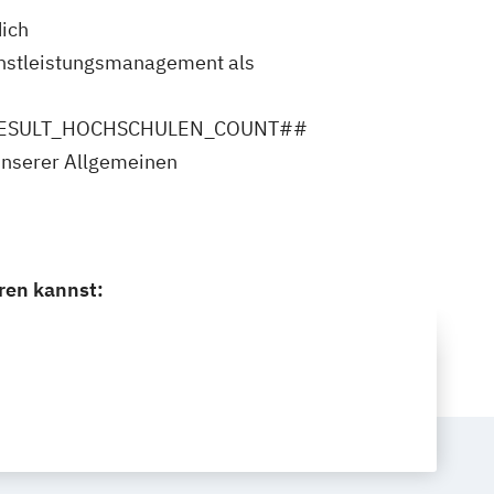
dich
stleistungsmanagement als
ler ##RESULT_HOCHSCHULEN_COUNT##
unserer Allgemeinen
ren kannst: