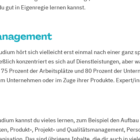
 du gut in Eigenregie lernen kannst.
management
ium hört sich vielleicht erst einmal nach einer ganz s
ßlich konzentriert es sich auf Dienstleistungen, aber wa
a 75 Prozent der Arbeitsplätze und 80 Prozent der Unte
t im Unternehmen oder im Zuge ihrer Produkte. Expert/in
ium kannst du vieles lernen, zum Beispiel den Aufbau 
ken, Produkt-, Projekt- und Qualitätsmanagement, Perso
anisation. Das sind übrigens Inhalte, die dir auch in v