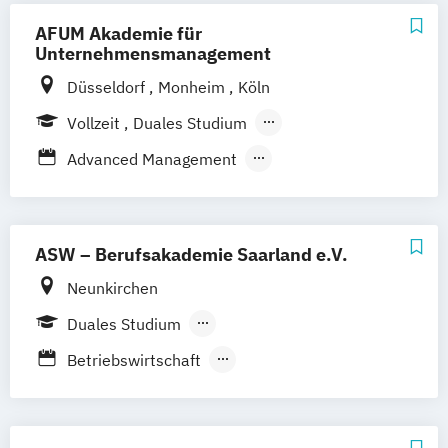
AFUM Akademie für
Unternehmensmanagement
Düsseldorf
Monheim
Köln
Vollzeit
Duales Studium
Berufsbegleitendes Präsenzstudium
Advanced Management
Berufsbegleitender Präsenzlehrgang
Betriebswirtschaftslehre
Business Administration
Business Management
ASW – Berufsakademie Saarland e.V.
General Management
Neunkirchen
Geprüfte/n Handelsfachwirt/in (IHK)
Duales Studium
Geprüfte/n Wirtschaftsfachwirt/in (IHK)
Berufsbegleitender Präsenzlehrgang
Leadership and Management
Betriebswirtschaft
Fachwirt General Management -
Allgemeine Betriebswirtschaftslehre
Fachwirt International Management -