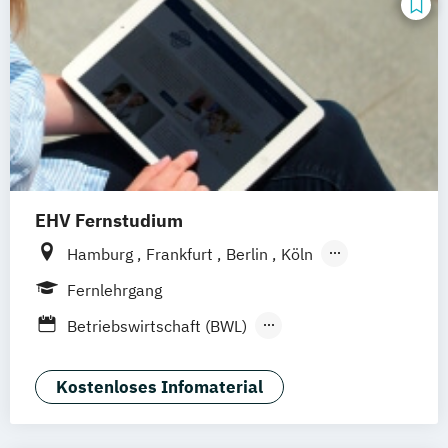
EHV Fernstudium
Hamburg
Frankfurt
Berlin
Köln
München
Fernlehrgang
Betriebswirtschaft (BWL)
Geprüfte/r Handelsfachwirt/in (IHK)
Geprüfte/r Wirtschaftsfachwirt/in (IHK)
Kostenloses Infomaterial