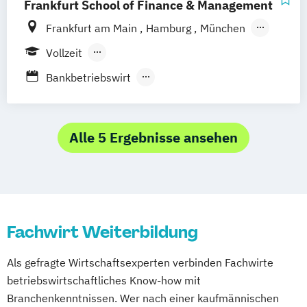
Frankfurt School of Finance & Management
Außenhandel & Interkulturelle
Frankfurt am Main
Hamburg
München
Kommunikation
Düsseldorf
Online-Campus
Stuttgart
Vollzeit
Berufsbegleitendes Präsenzstudium
Bankbetriebswirt
Berufsbegleitender Präsenzlehrgang
Betriebswirtschaftslehre
Business Administration
Computational Business Analytics
Alle 5 Ergebnisse ansehen
Executive MBA
Geprüfte/r Bankfachwirt/in
MBA in International Healthcare
Management (IHM)
Fachwirt Weiterbildung
Management
Management
Philosophy & Economics
Als gefragte Wirtschaftsexperten verbinden Fachwirte
Master of Finance
The Frankfurt MBA
betriebswirtschaftliches Know-how mit
Branchenkenntnissen. Wer nach einer kaufmännischen