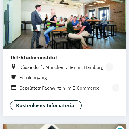
IST-Studieninstitut
Düsseldorf
München
Berlin
Hamburg
Weil am Rhein
Fernlehrgang
Geprüfte:r Fachwirt:in im E-Commerce
(IHK)
Geprüfte:r Wirtschaftsfachwirt:in (IHK)
Kostenloses Infomaterial