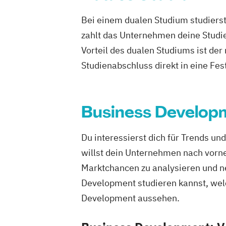
Kommunikation & Eventmanagement
Bei einem dualen Studium studierst
Kommunikation & Eventmanagement (D
zahlt das Unternehmen deine Studie
Kommunikation & Medienmanagemen
Vorteil des dualen Studiums ist de
Kommunikation & Medienmanagement 
Kommunikationsmanagement
Studienabschluss direkt in eine Fes
Kommunikationsmanagement Dual
Management im Gesundheitswesen
Management im Gesundheitswesen (Du
Business Develop
Marketing
Marketingökonom:in
Master of Business Administration (M
Du interessierst dich für Trends u
Online-Marketing & Marketingmanage
willst dein Unternehmen nach vorn
Online-Marketing & Marketingmanagem
Marktchancen zu analysieren und ne
Studium)
Development studieren kannst, wel
Personalmanagement
Prävention
Development aussehen.
Sporttherapie und Gesundheitsmanag
Sportbusiness Management