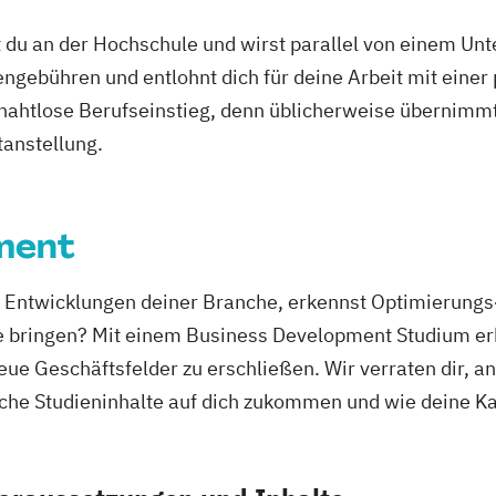
 du an der Hochschule und wirst parallel von einem Un
uales Studium)
ngebühren und entlohnt dich für deine Arbeit mit einer
t
r nahtlose Berufseinstieg, denn üblicherweise übernimmt
(dual)
tanstellung.
ales Studium)
ment
BA)
nd Entwicklungen deiner Branche, erkennst Optimierung
ment
e bringen? Mit einem Business Development Studium er
ent (Duales
ue Geschäftsfelder zu erschließen. Wir verraten dir, 
che Studieninhalte auf dich zukommen und wie deine K
ement