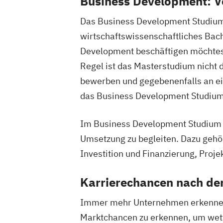
Business Development: V
Sportbusiness Management (Duales St
Das Business Development Studium w
Tourismus Management
Tourismus Management (Duales Studi
wirtschaftswissenschaftliches Bac
Vertriebsmanagement
Development beschäftigen möchtest
Werbe- und Medienpsychologie
Regel ist das Masterstudium nicht 
Wirtschaftspsychologie
bewerben und gegebenenfalls an e
das Business Development Studium 
Im Business Development Studium e
Umsetzung zu begleiten. Dazu gehö
Investition und Finanzierung, Pro
Karrierechancen nach d
Immer mehr Unternehmen erkennen, 
Marktchancen zu erkennen, um wett