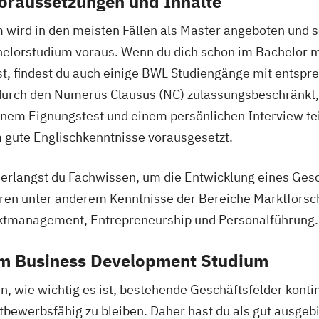
oraussetzungen und Inhalte
udium)
ird in den meisten Fällen als Master angeboten und se
um)
helorstudium voraus. Wenn du dich schon im Bachelor
, findest du auch einige BWL Studiengänge mit entspr
durch den Numerus Clausus (NC) zulassungsbeschränkt, 
inem Eignungstest und einem persönlichen Interview t
gute Englischkenntnisse vorausgesetzt.
rlangst du Fachwissen, um die Entwicklung eines Gesch
ren unter anderem Kenntnisse der Bereiche Marktforsch
jektmanagement, Entrepreneurship und Personalführung.
em Business Development Studium
wie wichtig es ist, bestehende Geschäftsfelder konti
bewerbsfähig zu bleiben. Daher hast du als gut ausgeb