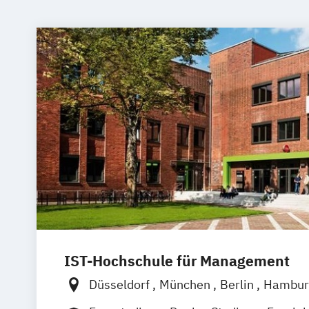
IST-Hochschule für Management
Düsseldorf
München
Berlin
Hambur
Weil am Rhein
Frankfurt am Main
Es