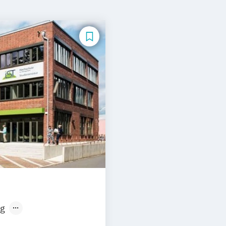
g
sen
Stuttgart