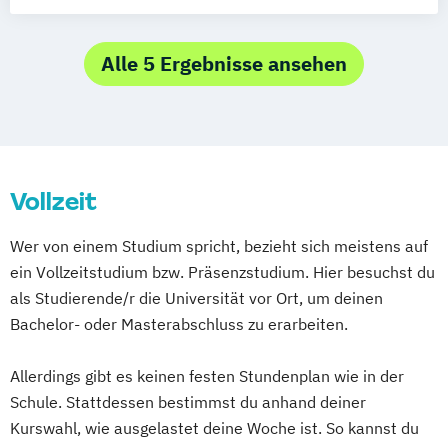
Economics and Business Administration
Betriebswirtschaft / Personalmanagement
Economics and Finance
European Economics
Alle 5 Ergebnisse ansehen
Business Administration / Digital
European Management
Enterprise Management
General Management
Corporate Communication Management
International Business
Creative Communication & Brand
International Business Administration
Management
Vollzeit
International Economics
Human Resources Management
Management and Economics
Wer von einem Studium spricht, bezieht sich meistens auf
Innovatives Dienstleistungsmarketing
Volkswirtschaftslehre
ein Vollzeitstudium bzw. Präsenzstudium. Hier besuchst du
International Management
Management
als Studierende/r die Universität vor Ort, um deinen
Marketing Intelligence
Bachelor- oder Masterabschluss zu erarbeiten.
Allerdings gibt es keinen festen Stundenplan wie in der
Schule. Stattdessen bestimmst du anhand deiner
Kurswahl, wie ausgelastet deine Woche ist. So kannst du