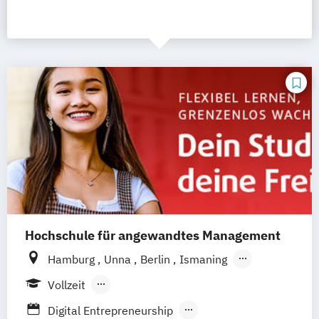
Hochschule für angewandtes Management
Hamburg
Unna
Berlin
Ismaning
Mannheim
Wien
Frankfurt
Hannover
Vollzeit
Leipzig
Düsseldorf
Köln
Nürnberg
Berufsbegleitendes Präsenzstudium
Digital Entrepreneurship