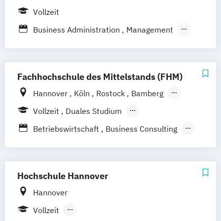
Wuppertal
Prichsenstadt
Mgmt. mit Schwerpunkt Advanced Finance
Vollzeit
Online-Campus
Heidelberg
and Accounting
Business Administration
Management
Mgmt. mit Schwerpunkt International
Management
Business Administration
Management
Marketing
Fachhochschule des Mittelstands (FHM)
Hannover
Köln
Rostock
Bamberg
Bielefeld
Berlin
Düren
Frechen
Vollzeit
Duales Studium
Waldshut
Berufsbegleitendes Präsenzstudium
Betriebswirtschaft
Business Consulting
Fernstudium
Digital Business Management
International Business Administration
Marketingmanagement
Hochschule Hannover
Sportjournalismus & Sportmarketing
Hannover
Vollzeit