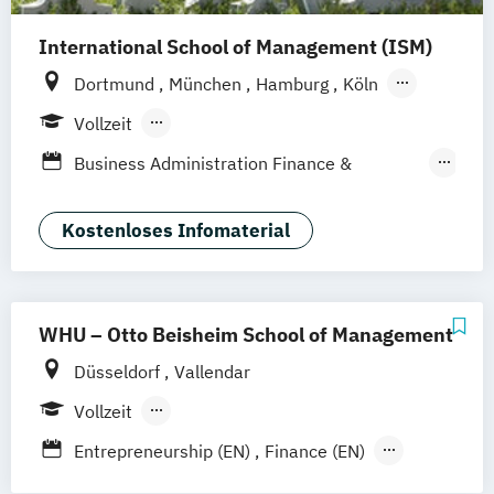
Management
International School of Management (ISM)
Mgmt. mit Branchenfokus
Immobilienwirtschaft
Dortmund
München
Hamburg
Köln
Mgmt. mit Schwerpunkt Advanced Finance
Stuttgart
Frankfurt am Main
Berlin
Vollzeit
and Accounting
Berufsbegleitendes Präsenzstudium
Business Administration Finance &
Mgmt. mit Schwerpunkt International
Management (DE/EN)
Management
Business Administration International
Kostenloses Infomaterial
Management (DE/EN)
Finance & Management (EN)
Finance (EN)
International Business (EN)
WHU – Otto Beisheim School of Management
International Management (DE/EN)
Düsseldorf
Vallendar
International Management (EN)
Management - Finance (DE/EN)
Vollzeit
Management - International Management
Berufsbegleitendes Präsenzstudium
Entrepreneurship (EN)
Finance (EN)
International Business (EN)