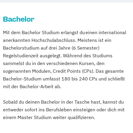
Business Development & Entrepreneurship
Accounting und Taxation (DE/EN)
General Management
IT-Betriebswirt/in
Bachelor
General Management
IT-Management
Immobilien­wirtschaft
Human Resource Management
Mit dem Bachelor Studium erlangst du einen international
International Management (DE/EN)
International Management
Management
anerkannten Hochschulabschluss. Meistens ist ein
Management (DE/EN)
Management im Gesundheits-
Bachelorstudium auf drei Jahre (6 Semester)
Master of Business Administration (DE/EN)
Sozial- und Rettungswesen
Regelstudienzeit ausgelegt. Während des Studiums
Risiko- und Compliancemanagement
sammelst du in den verschiedenen Kursen, den
Nachhaltiges Management
Strategisches und Internationales
sogenannten Modulen, Credit Points (CPs). Das gesamte
Projektmanagement (DE/EN)
Management
Bachelor-Studium umfasst 180 bis 240 CPs und schließt
Public Management
Ökonom/in
Tourismusmanagement
mit der Bachelor-Arbeit ab.
Unternehmensgründung und -führung
Sobald du deinen Bachelor in der Tasche hast, kannst du
Unternehmensnachfolge
entweder sofort ins Berufsleben einsteigen oder dich mit
einem Master Studium weiter qualifizieren.