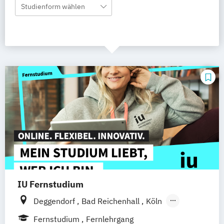
Studienform wählen
IU Fernstudium
Deggendorf
Bad Reichenhall
Köln
Rostock
Freiburg
Kiel
Fernstudium
Fernlehrgang