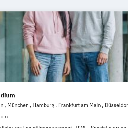
udium
in
München
Hamburg
Frankfurt am Main
Düsseldo
Dortmund
Mannheim
Leipzig
Online-Campus
Augs
dium
uisburg
Karlsruhe
Köln
Münster
Stuttgart
Aachen
alisierung Logistikmanagement
BWL - Spezialisierung