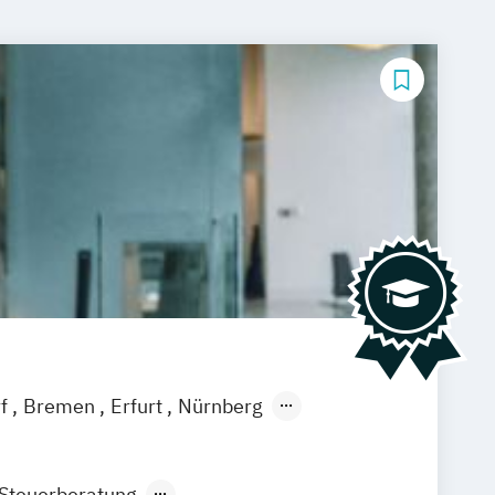
rf
Bremen
Erfurt
Nürnberg
burg
Bielefeld
Braunschweig
deutschlandweit
Bonn
 Steuerberatung