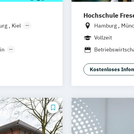
Hochschule Frese
burg
Kiel
Hamburg
Mün
n
Aachen
Frankfurt am M
Vollzeit
uhe
Kassel
Wolfenbüttel
B
in
Betriebswirtsch
Neu-Ulm
gement
Corporate Finan
urg
Freising
Immobilienwirt
rg
Münster
Kostenloses Infom
International B
schlandweit
 Experience
Eventmanagem
International B
Management)
l Management
International 
nagement
International Bu
International 
International R