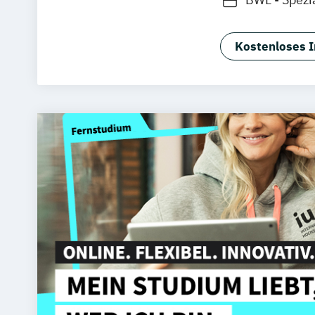
BWL -Spezia
BWL -Spezi
Kostenloses I
Betriebswir