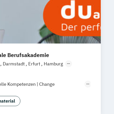
ent (EN)
and Management (EN)
es
ess Administration (EN)
 & Analytics (Heidelberg) (EN)
& Wirtschaftsprüfung
& Transformation Management
nale Berufsakademie
m
Darmstadt
Erfurt
Hamburg
sel
Köln
Leipzig
München
ter
Online-Campus
elle Kompetenzen | Change
elle Kompetenzen | Digital Business
aterial
elle Kompetenzen |