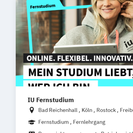
IU Fernstudium
Bad Reichenhall
Köln
Rostock
Frei
Frankfurt am Main
Stuttgart
Dresde
Fernstudium
Fernlehrgang
Basel
Bielefeld
Deggendorf
Karlsr