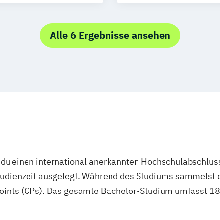
portmanagement
uern
eit und Employer
Alle 6 Ergebnisse ansehen
agement & E-
urce
rsicherungen
tschaftsprüfung
irtschaft
nce and
 Management
ent
du einen international anerkannten Hochschulabschluss
studienzeit ausgelegt. Während des Studiums sammelst 
oints (CPs). Das gesamte Bachelor-Studium umfasst 180