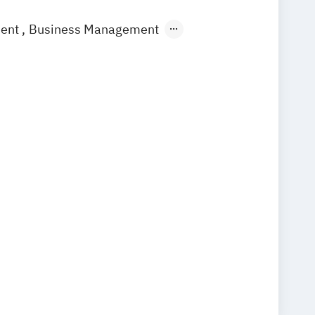
ment
Business Management
gement
Immobilienwirtschaft
gement
ommunikationsmanagement
ommunikationsmanagement (DE/EN)
rbepsychologie
Sportmarketing
arketing