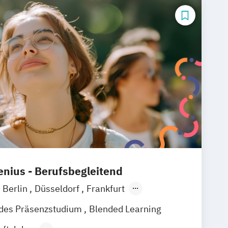
nius - Berufsbegleitend
Berlin
Düsseldorf
Frankfurt
ein
Wiesbaden
Online-Campus
ndes Präsenzstudium
Blended Learning
enburg
Hannover
Dortmund
Erfurt