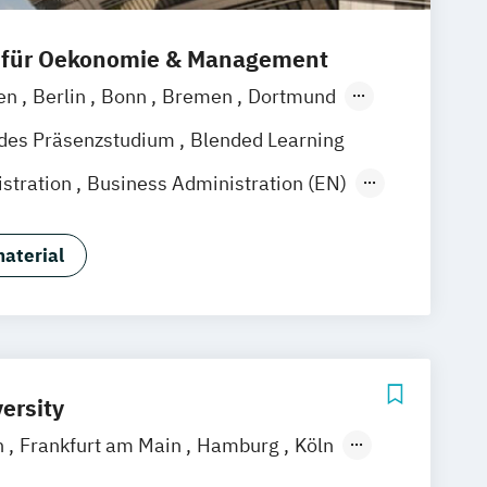
 für Oekonomie & Management
en
Berlin
Bonn
Bremen
Dortmund
ldorf
Essen
Frankfurt am Main
ndes Präsenzstudium
Blended Learning
over
Köln
Mannheim
Münster
stration
Business Administration (EN)
rg
Siegen
Stuttgart
Wesel
Management
KI & Business Analytics
sburg
Kassel
Leipzig
Gütersloh
igitalisierung
he
Saarbrücken
Mainz
Arnsberg
aterial
nagement
tudium (DLS)
Wien
ersity
n
Frankfurt am Main
Hamburg
Köln
rt