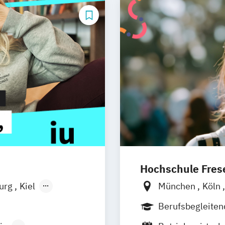
Hochschule Frese
burg
Kiel
München
Köln
n
Aachen
Hamburg
Idst
Berufsbegleite
uhe
Kassel
Osnabrück
Old