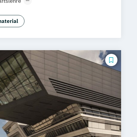
aftslehre
nschweig
pment & Digital Innovation
d Unternehmensführung
aterial
ement
es Management
schaft
ment & Eventmanagement
ment
Sportmanagement
mie