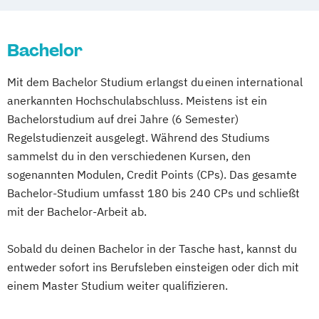
Human Resource Management -
Kurzversion
International Business Administration
Bachelor
Marketing und Sales Management
Mit dem Bachelor Studium erlangst du einen international
Personalmanagement und Corporate
anerkannten Hochschulabschluss. Meistens ist ein
Learning
Bachelorstudium auf drei Jahre (6 Semester)
Rechnungswesen für das Management
Regelstudienzeit ausgelegt. Während des Studiums
Strategische Unternehmensplanung und
sammelst du in den verschiedenen Kursen, den
Financial Modeling
sogenannten Modulen, Credit Points (CPs). Das gesamte
Unternehmensführung
Bachelor-Studium umfasst 180 bis 240 CPs und schließt
mit der Bachelor-Arbeit ab.
Sobald du deinen Bachelor in der Tasche hast, kannst du
entweder sofort ins Berufsleben einsteigen oder dich mit
einem Master Studium weiter qualifizieren.