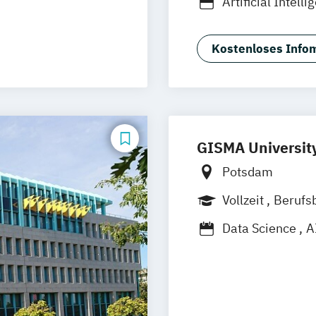
Artificial Intell
ual)
Business Mana
EN)
Fashion Manag
Kostenloses Infom
arketing (EN)
Medien- und K
Musikmanagem
d)
nance (EN)
GISMA University
(EN)
Potsdam
 – 120 ECTS
Vollzeit
Berufs
 – 60 ECTS
Data Science
A
g
International 
Leadership for D
ologie