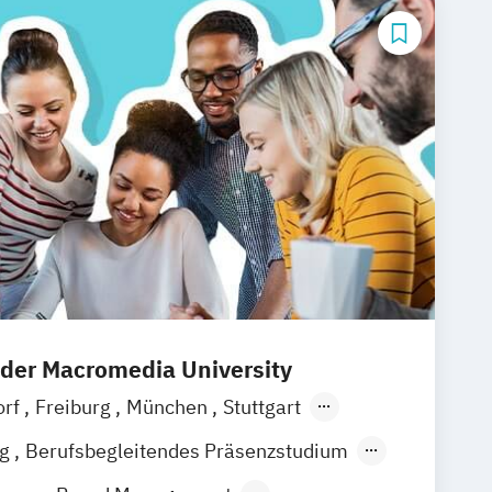
 der Macromedia University
orf
Freiburg
München
Stuttgart
ain
Hamburg
Hannover
Köln
Leipzig
ng
Berufsbegleitendes Präsenzstudium