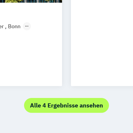
eitend
mation
er
Bonn
ngen
Leipzig
tmund
ftspsychologie
edia)
ment
Alle 4 Ergebnisse ansehen