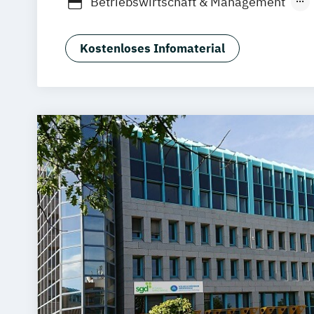
Betriebswirtschaft & Management
Business Development Management (d
Business Psychology & Management (
Kostenloses Infomaterial
Business Psychology (EN)
Digitales M
Digitales Projektmanagement (dual)
Finance and Management (EN)
General Management (berufsbegleiten
General Management (dual)
Global Fi
International Business & Management 
International Business (EN)
International Management (MBA) (EN)
International Management (MBA) (EN)
Management und Unternehmensführun
(berufsbegleitend)
Sales Management und Vertriebspsych
(berufsbegleitend)