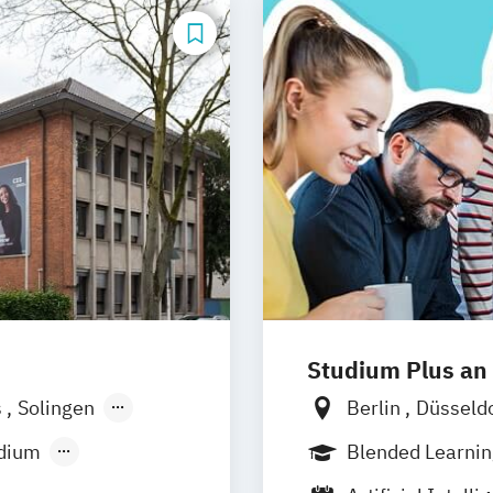
Studium Plus an
s
Solingen
Berlin
Düsseld
Frankfurt am M
udium
Blended Learni
Vollzeit