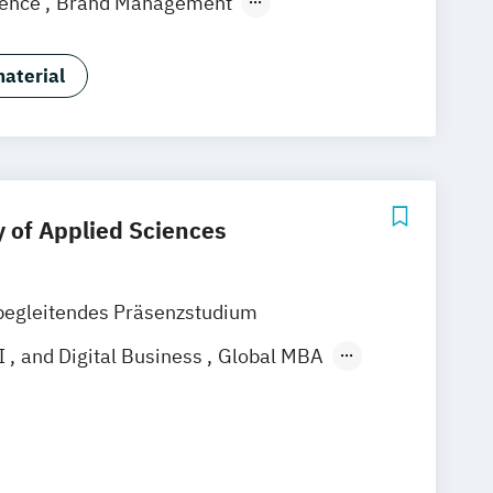
igence
Brand Management
gement
Eventmanagement
ement
Marketingmanagement
aterial
ommunikationsmanagement
ent
Sportmanagement
 of Applied Sciences
begleitendes Präsenzstudium
I
and Digital Business
Global MBA
Business Management
igital Transformation