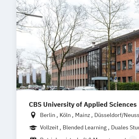
CBS University of Applied Sciences
Berlin
Köln
Mainz
Düsseldorf/Neus
Hamburg
Rheine
Rostock
online
Vollzeit
Blended Learning
Duales St
Berufsbegleitendes Präsenzstudium