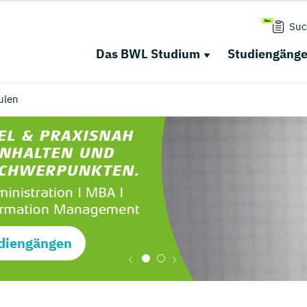
Suc
Das BWL Studium
Studiengäng
ulen
diengängen