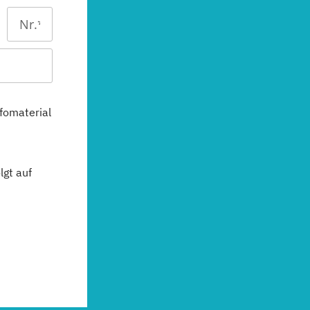
fomaterial
gt auf