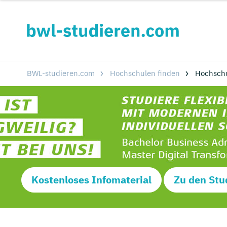
BWL-studieren.com
Hochschulen finden
Hochsch
Kostenloses Infomaterial
Zu den Stu