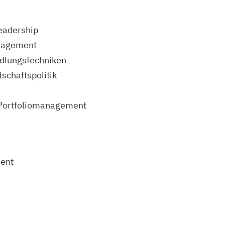
eadership
nagement
dlungstechniken
schaftspolitik
 Portfoliomanagement
ent