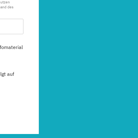
nutzen
sand des
fomaterial
gt auf