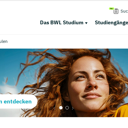
Suc
Das BWL Studium
Studiengäng
ulen
m entdecken