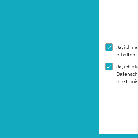
Ja, ich m
erhalten.
Ja, ich a
Datensch
elektroni