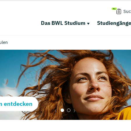
Suc
Das BWL Studium
Studiengäng
ulen
m entdecken