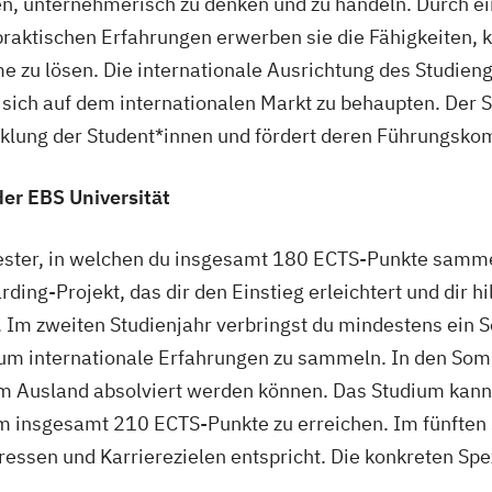
nen, unternehmerisch zu denken und zu handeln. Durch e
raktischen Erfahrungen erwerben sie die Fähigkeiten,
e zu lösen. Die internationale Ausrichtung des Studien
 sich auf dem internationalen Markt zu behaupten. Der
cklung der Student*innen und fördert deren Führungsk
er EBS Universität
ster, in welchen du insgesamt 180 ECTS-Punkte sammel
ng-Projekt, das dir den Einstieg erleichtert und dir hil
 Im zweiten Studienjahr verbringst du mindestens ein 
, um internationale Erfahrungen zu sammeln. In den So
 im Ausland absolviert werden können. Das Studium kan
m insgesamt 210 ECTS-Punkte zu erreichen. Im fünften
eressen und Karrierezielen entspricht. Die konkreten Spe