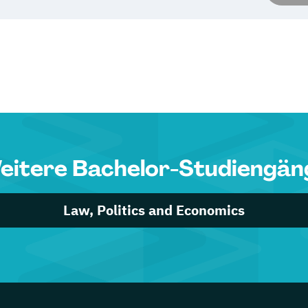
eitere Bachelor-Studiengän
Law, Politics and Economics