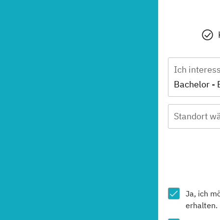
Ich interes
Standort wä
Ja, ich m
erhalten.