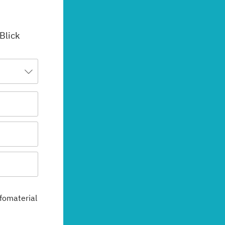
 Blick
fomaterial