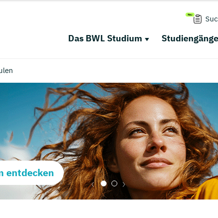
Suc
Das BWL Studium
Studiengäng
ulen
m entdecken