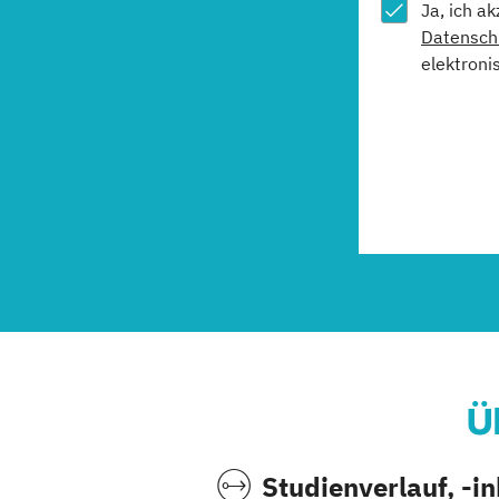
Ja, ich a
Datensch
elektroni
Ü
Studienverlauf, -i