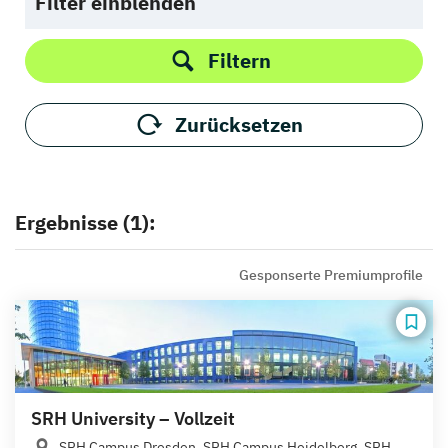
Filter einblenden
Filtern
Zurücksetzen
Ergebnisse (1):
Gesponserte Premiumprofile
SRH University – Vollzeit
SRH Campus Dresden, SRH Campus Heidelberg, SRH...