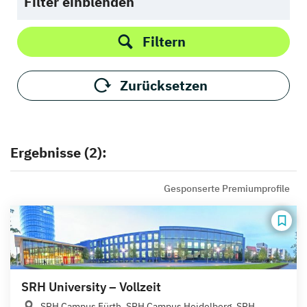
Filter einblenden
Filtern
Zurücksetzen
Ergebnisse (2):
Gesponserte Premiumprofile
SRH University – Vollzeit
SRH Campus Fürth, SRH Campus Heidelberg, SRH...