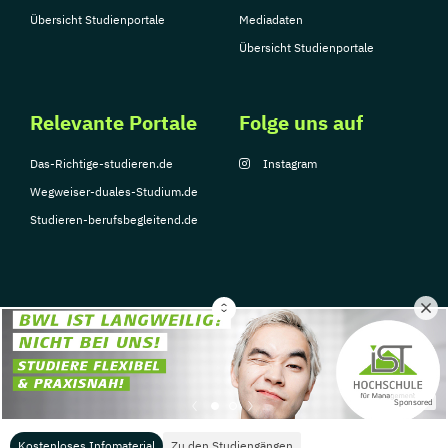
Übersicht Studienportale
Mediadaten
Übersicht Studienportale
Relevante Portale
Folge uns auf
Das-Richtige-studieren.de
Instagram
Wegweiser-duales-Studium.de
Studieren-berufsbegleitend.de
© Copyright 2026, TarGroup Media GmbH
Impressum
Datenschutzerklärung
Nutzungsbedingungen
Barrierefreihe
Sponsored
Kostenloses Infomaterial
Zu den Studiengängen