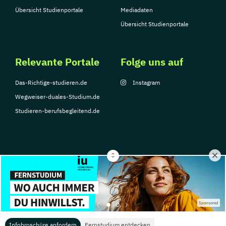
Übersicht Studienportale
Mediadaten
Übersicht Studienportale
Relevante Portale
Folge uns auf
Das-Richtige-studieren.de
Instagram
Wegweiser-duales-Studium.de
Studieren-berufsbegleitend.de
© Copyright 2026, TarGroup Media GmbH
Impressum
Datenschutzerklärung
Nutzungsbedingungen
Barrierefreihe
Sponsored
Infobroschüre anfordern
Fernstudium entdecken