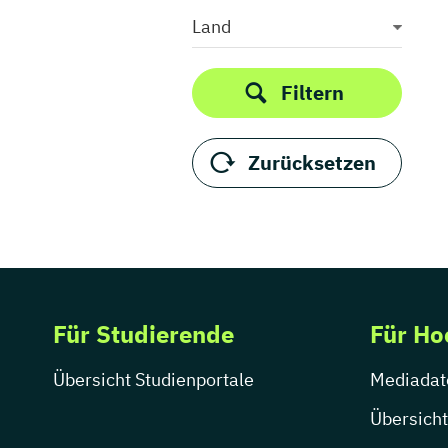
Projektmanagement
Land
Unternehmensberatung
Unternehmensführung
Filtern
Volkswirtschaftslehre
Wirtschaftswissenschaften
Zurücksetzen
Für Studierende
Für Ho
Übersicht Studienportale
Mediadat
Übersicht