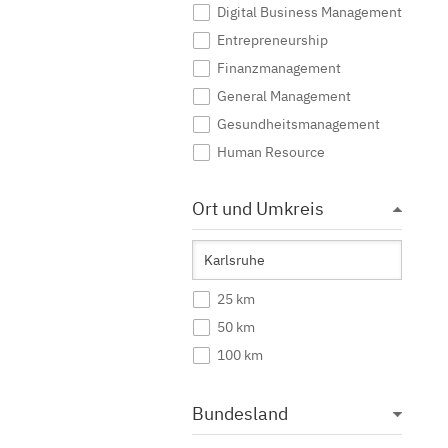
Digital Business Management
Entrepreneurship
Finanzmanagement
General Management
Gesundheitsmanagement
Human Resource
Immobilienwirtschaft
Ort und Umkreis
Industrial Management
International Business
International Management
Katastrophenmanagement
25 km
Management
50 km
Marketing
100 km
Mittelstandsmanagement
Nachhaltigkeitsmanagement
Bundesland
Ökonomie