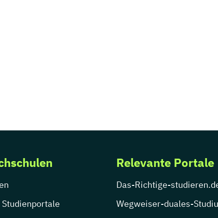
chschulen
Relevante Portale
en
Das-Richtige-studieren.d
 Studienportale
Wegweiser-duales-Studi