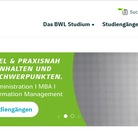
Suc
Das BWL Studium
Studiengäng
diengängen