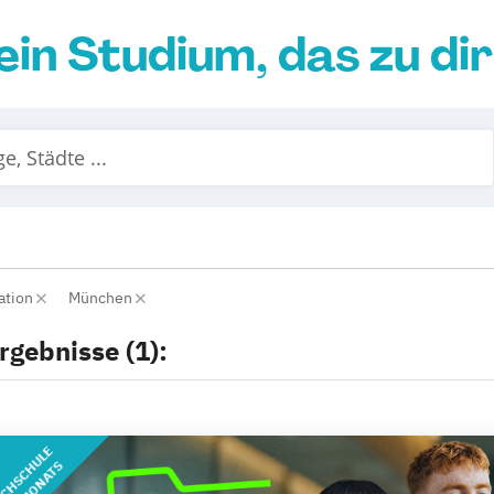
ein Studium, das zu di
ation
München
rgebnisse (1):
CHSCHULE
DES MONATS