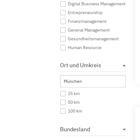
Digital Business Management
Entrepreneurship
Finanzmanagement
General Management
Gesundheitsmanagement
Human Resource
Immobilienwirtschaft
Ort und Umkreis
Industrial Management
International Business
International Management
Katastrophenmanagement
25 km
Management
50 km
Marketing
100 km
Mittelstandsmanagement
Nachhaltigkeitsmanagement
Bundesland
Ökonomie