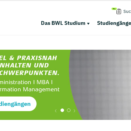
Suc
Das BWL Studium
Studiengäng
diengängen