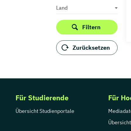
Projektmanagement
Land
Unternehmensberatung
Unternehmensführung
Filtern
Volkswirtschaftslehre
Wirtschaftswissenschaften
Zurücksetzen
Für Studierende
Für Ho
Übersicht Studienportale
Mediadat
Übersicht