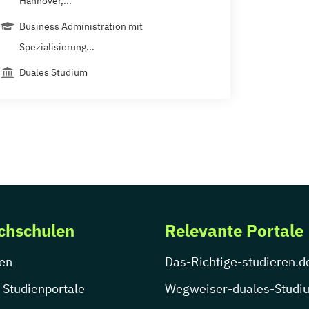
Hannover,...
Business Administration mit
Spezialisierung...
Duales Studium
chschulen
Relevante Portale
en
Das-Richtige-studieren.d
 Studienportale
Wegweiser-duales-Studi