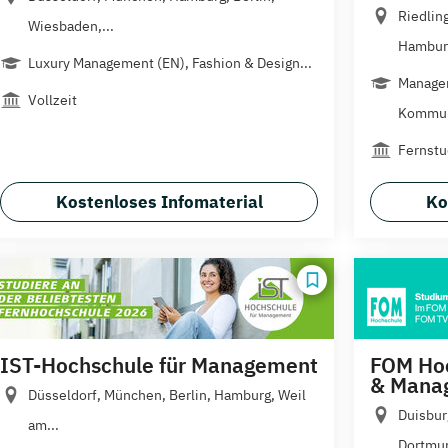
Riedlin
Wiesbaden,...
Hamburg
Luxury Management (EN), Fashion & Design...
Manage
Vollzeit
Kommun
Fernst
Kostenloses Infomaterial
Ko
IST-Hochschule für Management
FOM Hoc
& Mana
Düsseldorf, München, Berlin, Hamburg, Weil
Duisbur
am...
Dortmun