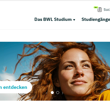
Suc
Das BWL Studium
Studiengäng
m entdecken