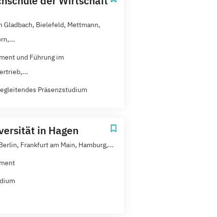
hschule der Wirtschaft
h Gladbach, Bielefeld, Mettmann,
n,...
ment und Führung im
rtrieb,...
egleitendes Präsenzstudium
versität in Hagen
Berlin, Frankfurt am Main, Hamburg,...
ment
udium