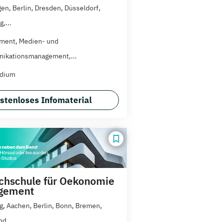
gen, Berlin, Dresden, Düsseldorf,
,...
ment, Medien- und
ikationsmanagement,...
udium
stenloses Infomaterial
hschule für Oekonomie
gement
g, Aachen, Berlin, Bonn, Bremen,
d,...