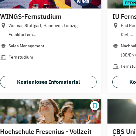
WINGS-Fernstudium
IU Fern
Wismar, Stuttgart, Hannover, Leipzig,
Bad Rei
Frankfurt am...
Kiel,...
Sales Management
Nachha
(DE/EN)
Fernstudium
Fernst
Kostenloses Infomaterial
Ko
Hochschule Fresenius - Vollzeit
CBS Uni