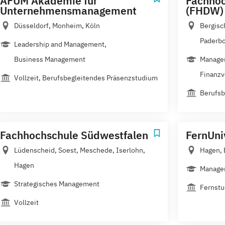
AFUM Akademie für
Fachhoc
Unternehmensmanagement
(FHDW)
Düsseldorf, Monheim, Köln
Bergisc
Paderbor
Leadership and Management,
Business Management
Manage
Finanzve
Vollzeit, Berufsbegleitendes Präsenzstudium
Berufsb
Fachhochschule Südwestfalen
FernUni
Lüdenscheid, Soest, Meschede, Iserlohn,
Hagen, 
Hagen
Manage
Strategisches Management
Fernst
Vollzeit