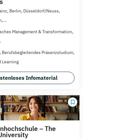
s
ainz, Berlin, Düsseldorf/Neuss,
,...
isches Management & Transformation,
.
t, Berufsbegleitendes Präsenzstudium,
 Learning
stenloses Infomaterial
nhochschule – The
University