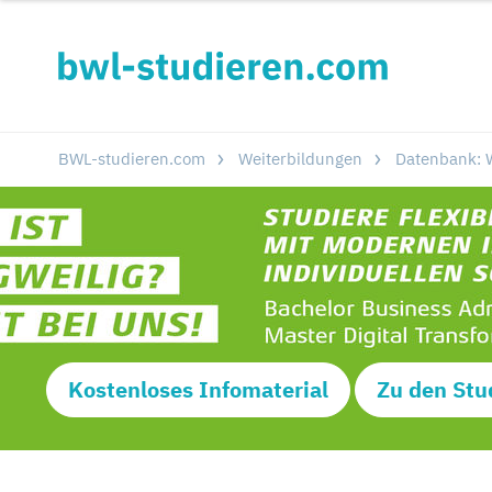
BWL-studieren.com
Weiterbildungen
Datenbank: W
Kostenloses Infomaterial
Zu den Stu