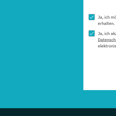
Ja, ich m
erhalten.
Ja, ich a
Datensch
elektroni