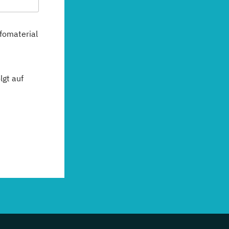
fomaterial
gt auf