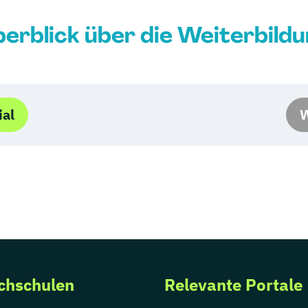
erblick über die Weiterbild
ial
W
chschulen
Relevante Portale