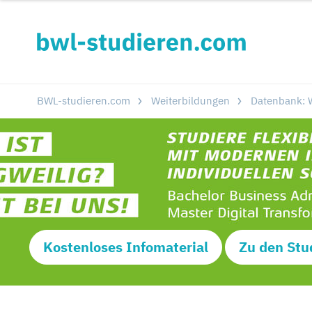
BWL-studieren.com
Weiterbildungen
Datenbank: W
Kostenloses Infomaterial
Zu den Stu