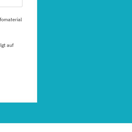
fomaterial
gt auf