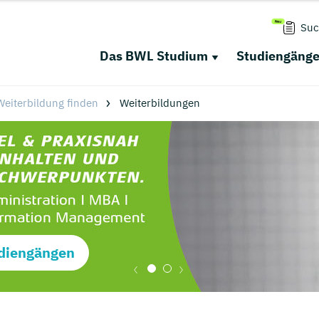
Suc
Das BWL Studium
Studiengäng
eiterbildung finden
Weiterbildungen
diengängen