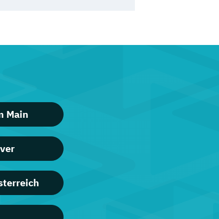
m Main
ver
terreich