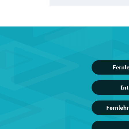
Fernl
In
Fernleh