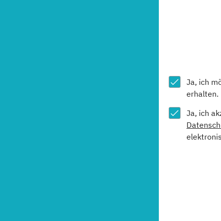
Ja, ich m
erhalten.
Ja, ich a
Datensch
elektroni