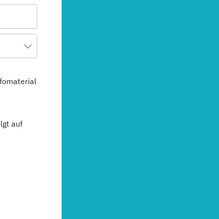
fomaterial
gt auf