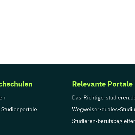
chschulen
Relevante Portale
en
Das-Richtige-studieren.d
 Studienportale
Wegweiser-duales-Studi
Studieren-berufsbegleite