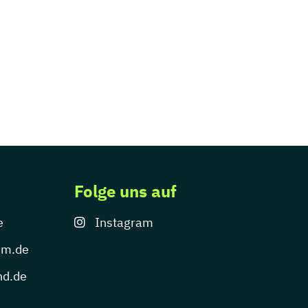
Folge uns auf
e
Instagram
um.de
nd.de