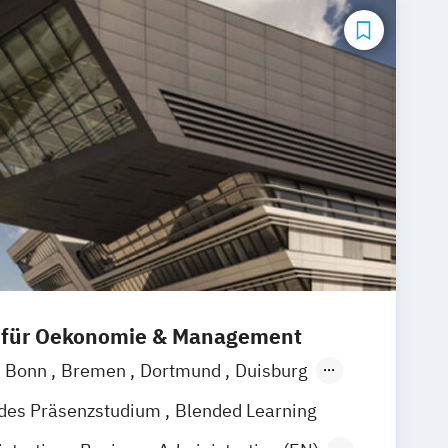
 für Oekonomie & Management
Bonn
Bremen
Dortmund
Duisburg
sen
Frankfurt am Main
Hamburg
ndes Präsenzstudium
Blended Learning
Mannheim
München
Münster