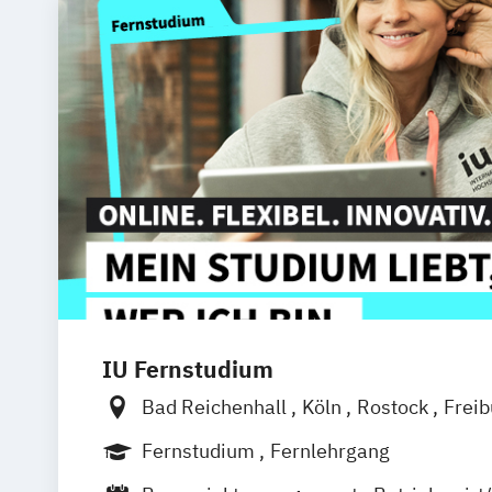
IU Fernstudium
Bad Reichenhall
Köln
Rostock
Frei
Frankfurt am Main
Stuttgart
Dresde
Fernstudium
Fernlehrgang
Basel
Bielefeld
Deggendorf
Karlsr