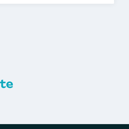
Management
Betriebswirtschaft
Expertise im Pflege- und
sen
d Führung
Marketing Science
üfungs- und Finanzwesen
te