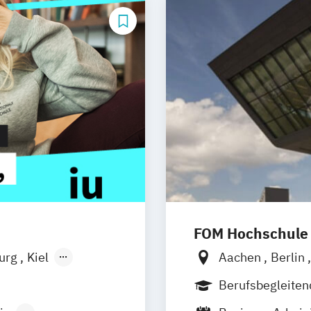
FOM Hochschule
burg
Kiel
Aachen
Berlin
n
Aachen
Düsseldorf
Es
Berufsbegleite
uhe
Kassel
Hannover
Köln