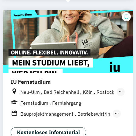
IU Fernstudium
Neu-Ulm
Bad Reichenhall
Köln
Rostock
Freiburg
Kiel
Frankfurt am Main
Fernstudium
Fernlehrgang
Stuttgart
Dresden
Aachen
Basel
Bauprojektmanagement
Betriebswirt/in
Bielefeld
Deggendorf
Karlsruhe
Kassel
Betriebswirt/in im
Oberhausen
Offenbach
Saarbrücken
Gesundheitsmanagement
Kostenloses Infomaterial
Graz
Innsbruck
Wien
Zürich
Augsburg