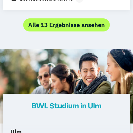
BWL-International Business
Digital Business Management
BWL-Spedition
Transport und Logistik
BWL-Versicherung
Alle 13 Ergebnisse ansehen
BWL Studium in Ulm
Ulm