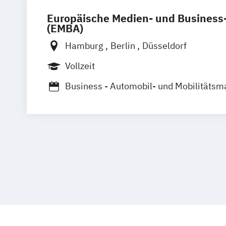
Europäische Medien- und Busines
(EMBA)
Hamburg
Berlin
Düsseldorf
Vollzeit
Business - Automobil- und Mobilitäts
Business - Mode-
Lifestyle- und Ma
Business - Sport-
Fitness- und Even
Business - Tourismus- und Freizeitm
Marketing - Internationales Marketin
Marketing - Werbe- und Wirtschaftspsy