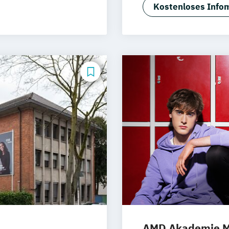
Immobilienwirt
Kostenloses Infom
International B
Eventmanagem
International B
Management)
International 
International Bu
International 
International R
Luxury Managem
Marketing & Br
Marketing & Sal
Master of Busin
SAP Engineering
Steuerberatung 
Sustainability 
AMD Akademie M