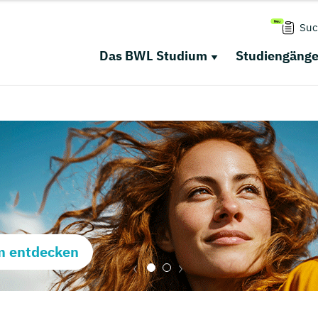
Suc
Das BWL Studium
Studiengäng
m entdecken