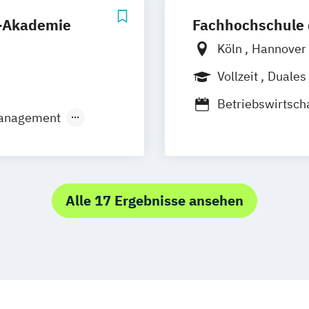
s-Akademie
Fachhochschule 
Köln
Hannover
Düren
Frechen
Vollzeit
Duales
Berufsbegleite
Betriebswirtsch
management
Digital Busine
rkenmanagement
International B
tmanagement
Marketingmana
anagement
Sportjournalism
g und Management
Alle 17 Ergebnisse ansehen
chologie