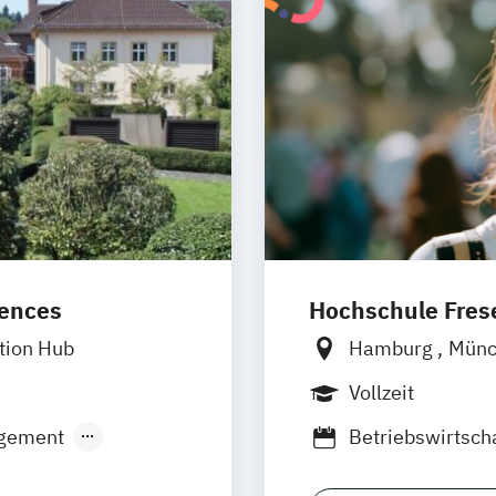
iences
Hochschule Frese
tion Hub
Hamburg
Mün
Frankfurt am M
Vollzeit
Wolfenbüttel
B
gement
Betriebswirtsch
Corporate Finan