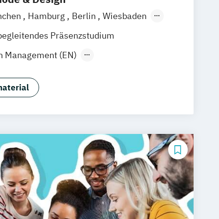
nchen
Hamburg
Berlin
Wiesbaden
begleitendes Präsenzstudium
gn Management (EN)
ent (EN)
unikationsdesign
aterial
management
 Creative Industries (EN)