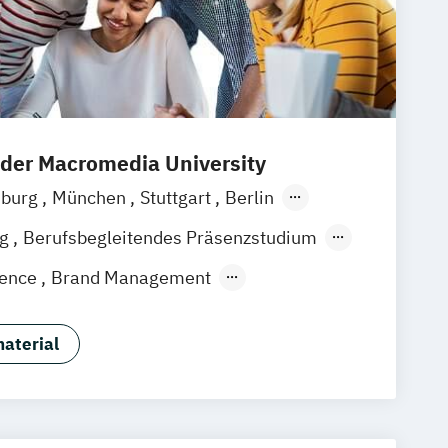
 der Macromedia University
iburg
München
Stuttgart
Berlin
ain
Hamburg
Hannover
Köln
Leipzig
ng
Berufsbegleitendes Präsenzstudium
igence
Brand Management
gement
Eventmanagement
ement
Marketingmanagement
aterial
ommunikationsmanagement
ent
Sportmanagement