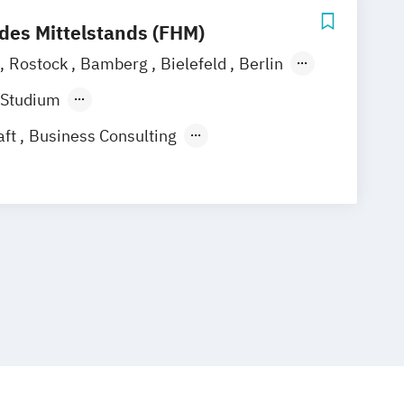
des Mittelstands (FHM)
Rostock
Bamberg
Bielefeld
Berlin
Waldshut
 Studium
ndes Präsenzstudium
Fernstudium
aft
Business Consulting
ss Management
usiness Administration
gement
us & Sportmarketing