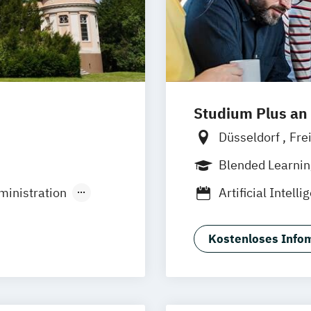
g
ologie
eitend
mation
Studium Plus an
Düsseldorf
Fre
Frankfurt am M
Blended Learni
Vollzeit
ministration
Artificial Intell
Business Mana
Fashion Manag
Kostenloses Infom
ip
Medien- und K
 (EN/DE)
Musikmanagem
ent