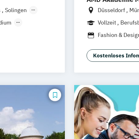
s
Solingen
Düsseldorf
Mü
Online-Campus
udium
Vollzeit
Berufs
Fashion & Desi
ual)
Luxury Managem
EN)
Marken- & Komm
Kostenloses Infom
arketing (EN)
Mode & Design
Sustainability in
d)
nance (EN)
(EN)
 – 120 ECTS
 – 60 ECTS