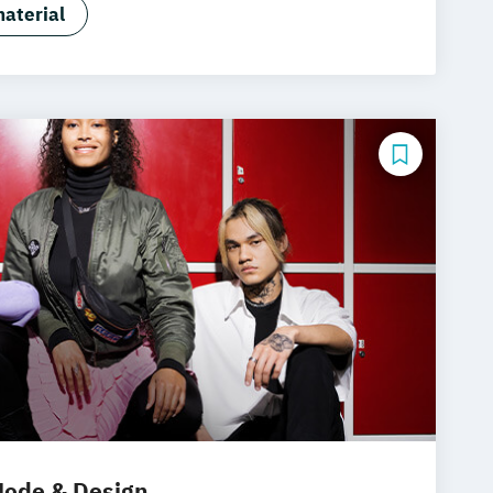
schaft
aterial
usiness (Schwerpunkt
ent)
usiness (Schwerpunkt International
Business Management (EN)
siness with Specialization in
Management (EN)
eal Estate Management (EN)
ent (EN)
and Management (EN)
es
ess Administration (EN)
 & Analytics (Heidelberg) (EN)
& Wirtschaftsprüfung
& Transformation Management
ode & Design