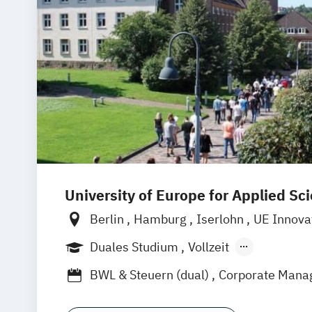
University of Europe for Applied Sc
Berlin
Hamburg
Iserlohn
UE Innova
Duales Studium
Vollzeit
Berufsbegleitendes Präsenzstudium
BWL & Steuern (dual)
Corporate Mana
Digital Business & Data Science (EN)