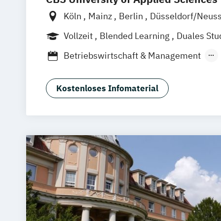
Köln
Mainz
Berlin
Düsseldorf/Neus
Hamburg
Rheine
Rostock
online
Vollzeit
Blended Learning
Duales St
Berufsbegleitendes Präsenzstudium
Betriebswirtschaft & Management
Business Development Management (d
Business Psychology & Management (
Kostenloses Infomaterial
Business Psychology (EN)
Digitales M
Digitales Projektmanagement (dual)
Finance and Management (EN)
General Management (berufsbegleiten
General Management (dual)
Global Fi
International Business & Management 
International Business (EN)
International Management (MBA) (EN)
International Management (MBA) (EN)