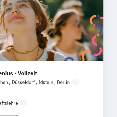
nius - Vollzeit
chen
Düsseldorf
Idstein
Berlin
ain
Köln
Heidelberg
Wiesbaden
raunschweig
Erfurt
aftslehre
ce & Controlling