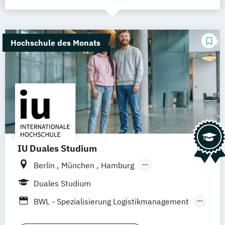
Hochschule des Monats
IU Duales Studium
Berlin
München
Hamburg
Frankfurt am Main
Düsseldorf
Bremen
Duales Studium
Erfurt
Nürnberg
Hannover
Dortmund
BWL - Spezialisierung Logistikmanagement
Mannheim
Leipzig
Online-Campus
BWL - Spezialisierung Steuerberatung
Augsburg
Bielefeld
Braunschweig