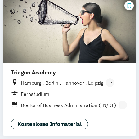
Musikmanagement
Sportmanagement
Triagon Academy
Hamburg
Berlin
Hannover
Leipzig
Dortmund (Unna)
Düsseldorf
Köln
Fernstudium
Frankfurt
Mannheim
Stuttgart
Doctor of Business Administration (EN/DE)
Treuchtlingen
Nürnberg
Management – Leadership & Strategic
München (Ismaning)
Management (EN/DE)
Kostenloses Infomaterial
Project Studies (EN/DE)