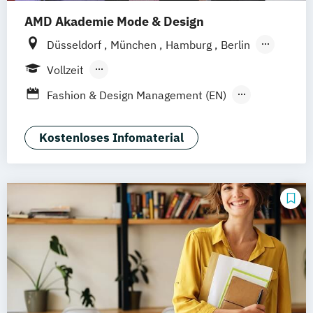
AMD Akademie Mode & Design
Düsseldorf
München
Hamburg
Berlin
Wiesbaden
Online-Campus
Vollzeit
Berufsbegleitendes Präsenzstudium
Fashion & Design Management (EN)
Luxury Management (EN)
Marken- & Kommunikationsdesign
Kostenloses Infomaterial
Mode & Designmanagement
Sustainability in Creative Industries (EN)