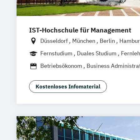
IST-Hochschule für Management
Düsseldorf
München
Berlin
Hambur
Weil am Rhein
Frankfurt am Main
Es
Fernstudium
Duales Studium
Fernle
Jena
Innsbruck
Linz
Betriebsökonom
Business Administra
Business Administration (Duales Stud
Digital Leadership
Kostenloses Infomaterial
Digital Transformation Management
Digital Transformation Management (D
Digitalisierungsmanagement
Dualer Master of Business Administrat
E-Commerce
Fitness and Health Ma
Fitnesswissenschaft und Fitnessökon