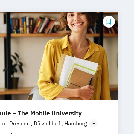
le – The Mobile University
lin
Dresden
Düsseldorf
Hamburg
München
Stuttgart
Ellwangen
Zell