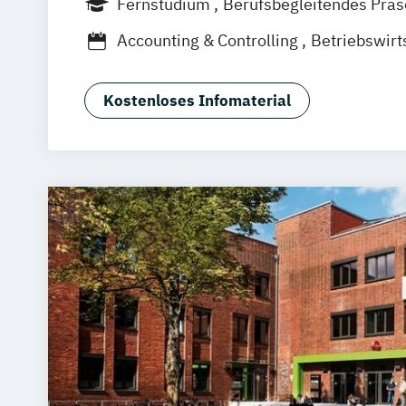
Fernstudium
Berufsbegleitendes Prä
München
Dortmund
Bonn
Nürnberg
Accounting & Controlling
Betriebswirt
Business Consulting
General Manage
Projektmanagement & Prozessmanag
Kostenloses Infomaterial
Sales Management