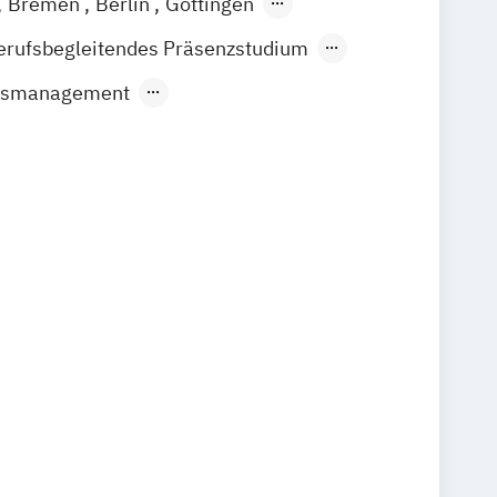
Bremen
Berlin
Göttingen
ain
Leipzig
München
Nürnberg
erufsbegleitendes Präsenzstudium
Fernlehrgang
usmanagement
Bildungs- und Kompetenzmanagement
Informations- und Wissensmanagement
haft & Management
aft (Schwerpunkt Marketing)
aft und Wirtschaftspsychologie
aft und Wirtschaftspsychologie
)
aftslehre
aftslehre (Schwerpunkt People
opment
Digital Business Management
anagement
General Management
e Management