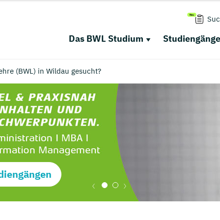
Suc
Das BWL Studium
Studiengäng
ehre (BWL) in Wildau gesucht?
diengängen