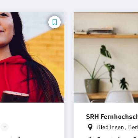
SRH Fernhochschu
Riedlingen
Ber
Düsseldorf
Hannover
Köln