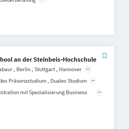
g Artificial Intelligence
nternational Management
hool an der Steinbeis-Hochschule
abaur
Berlin
Stuttgart
Hannover
% digital
ndes Präsenzstudium
Duales Studium
ng
stration mit Spezialisierung Business
& Informatics
stration mit Spezialisierung Finance
stration mit Spezialisierung General