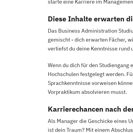
starte eine Karriere im Management 
Studium)
Personalmanagement
Prävention
Diese Inhalte erwarten d
Sporttherapie und Gesundheitsmanag
Das Business Administration Studiu
Sportbusiness Management
gemischt - dich erwarten Fächer, 
Sportbusiness Management (Duales St
vertiefst du deine Kenntnisse rund
Tourismus Management
Tourismus Management (Duales Studi
Wenn du dich für den Studiengang en
Vertriebsmanagement
Werbe- und Medienpsychologie
Hochschulen festgelegt werden. Für
Wirtschaftspsychologie
Sprachkenntnisse vorweisen könne
Vorpraktikum absolvieren musst.
Karrierechancen nach d
Als Manager die Geschicke eines Un
ist dein Traum? Mit einem Abschlus