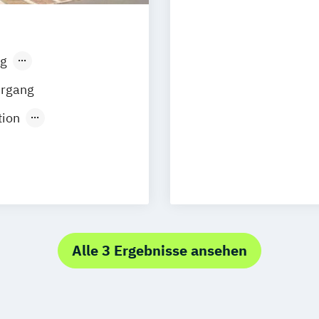
Business Admini
Resources & Bu
Business Admini
g
Management
sen
Stuttgart
Business Admini
hrgang
& Sales
tion
Business Adminis
ium)
Management
Business Manage
Transformation 
uales Studium)
Business Manage
Business Manage
ion (MBA)
Management
Alle 3 Ergebnisse ansehen
nagement
Business Manag
omie
Resources & Bu
mie (Duales