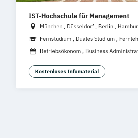
IST-Hochschule für Management
München
Düsseldorf
Berlin
Hambur
Weil am Rhein
Frankfurt am Main
Es
Fernstudium
Duales Studium
Fernle
Jena
Innsbruck
Linz
Betriebsökonom
Business Administra
Business Administration (Duales Stud
Digital Leadership
Kostenloses Infomaterial
Digital Transformation Management
Digital Transformation Management (D
Digitalisierungsmanagement
Dualer Master of Business Administrat
E-Commerce
Fitness and Health Ma
Fitnesswissenschaft und Fitnessökon
Fitnesswissenschaft und Fitnessökono
Studium)