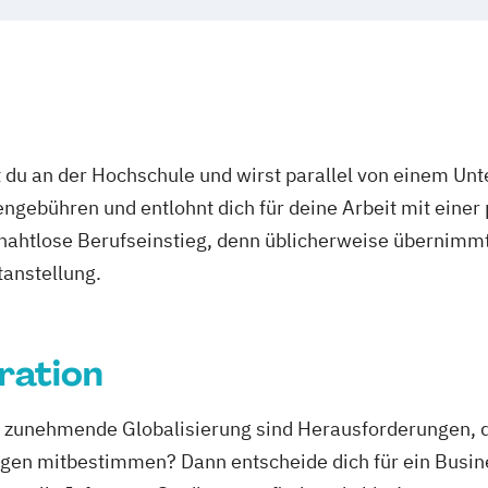
s Studium)
 du an der Hochschule und wirst parallel von einem Un
uales Studium)
ngebühren und entlohnt dich für deine Arbeit mit einer
t
r nahtlose Berufseinstieg, denn üblicherweise übernimmt
(dual)
tanstellung.
ales Studium)
ration
BA)
 zunehmende Globalisierung sind Herausforderungen, 
ment
ngen mitbestimmen? Dann entscheide dich für ein Busin
ent (Duales