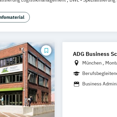
lisierung Accounting & Controlling
BWL -Spezialisierun
alisierung Sozialmanagement
BWL –Spezialisierung I
nfomaterial
tschaftslehre
ADG Business Sc
München
Mont
Dortmund
100 
Berufsbegleite
Blended Learni
Business Admini
Transformation 
Business Admini
Business Admini
Management