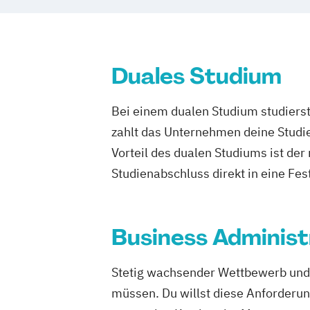
Hotel Management
Hotel Management (Duales Studium)
Hotel- und Tourismusmarketing
Duales Studium
Hotel- und Tourismusmarketing (Duale
Kommunikation & Eventmanagement
Bei einem dualen Studium studierst
Kommunikation & Eventmanagement (D
zahlt das Unternehmen deine Studie
Kommunikation & Medienmanagemen
Vorteil des dualen Studiums ist de
Kommunikation & Medienmanagement 
Kommunikationsmanagement
Studienabschluss direkt in eine Fes
Kommunikationsmanagement Dual
Management im Gesundheitswesen
Management im Gesundheitswesen (Du
Business Administ
Marketing
Marketingökonom:in
Master of Business Administration (M
Stetig wachsender Wettbewerb und
Online-Marketing & Marketingmanage
müssen. Du willst diese Anforderu
Online-Marketing & Marketingmanagem