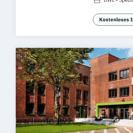
BWL -Spezia
BWL -Spezi
Kostenloses I
Betriebswir