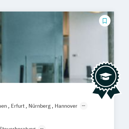
men
Erfurt
Nürnberg
Hannover
feld
Braunschweig
Dresden
eutschlandweit
Bonn
 Steuerberatung