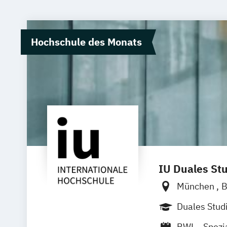
Hochschule des Monats
IU Duales St
München
B
Dortmund
Duales Stu
Duisburg
K
BWL - Spezi