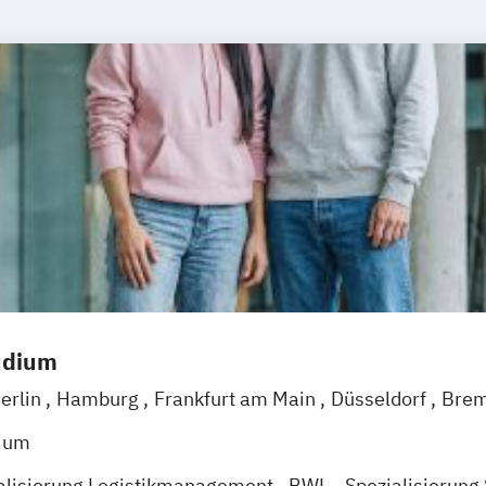
udium
erlin
Hamburg
Frankfurt am Main
Düsseldorf
Bre
Mannheim
Leipzig
Online-Campus
Augsburg
Biele
dium
arlsruhe
Köln
Mainz
Münster
Stuttgart
Aachen
d
alisierung Logistikmanagement
BWL - Spezialisierung