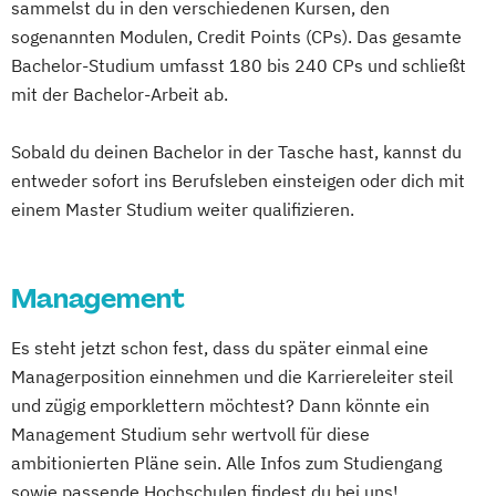
sammelst du in den verschiedenen Kursen, den
sogenannten Modulen, Credit Points (CPs). Das gesamte
BWL Interkulturelle Kompetenzen |
Bachelor-Studium umfasst 180 bis 240 CPs und schließt
Tourismusmanagement
mit der Bachelor-Arbeit ab.
BWL Interkulturelle Kompetenzen |
Veranstaltungsmanagement
Sobald du deinen Bachelor in der Tasche hast, kannst du
BWL Interkulturelle Kompetenzen |
entweder sofort ins Berufsleben einsteigen oder dich mit
Versicherungen
einem Master Studium weiter qualifizieren.
BWL Interkulturelle Kompetenzen |
Wirtschaftsprüfung
Management
BWL | Change Management
BWL | Digital Business Management
Es steht jetzt schon fest, dass du später einmal eine
BWL | Finanzdienstleistungen
Managerposition einnehmen und die Karriereleiter steil
BWL | Fitness- & Bewegungsmanagement
und zügig emporklettern möchtest? Dann könnte ein
BWL | Gastronomiemanagement
Management Studium sehr wertvoll für diese
BWL | Gesundheitsmanagement
ambitionierten Pläne sein. Alle Infos zum Studiengang
BWL | Hotelmanagement
sowie passende Hochschulen findest du bei uns!