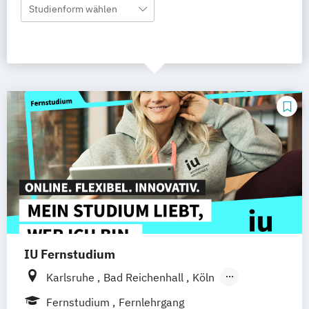
Studienform wählen
IU Fernstudium
Karlsruhe
Bad Reichenhall
Köln
Rostock
Freiburg
Kiel
Fernstudium
Fernlehrgang