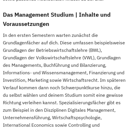
BWL | Immobilienmanagement
Das Management Studium | Inhalte und
BWL | Innovationsmanagement
BWL | Lieferkettenmanagement & Logistik
Voraussetzungen
BWL | Marketing & Digitale Medien
In den ersten Semestern warten zunächst die
BWL | Personalmanagement
Grundlagenfächer auf dich. Diese umfassen beispielsweise
BWL | Qualitäts- &
Grundlagen der Betriebswirtschaftslehre (BWL),
Nachhaltigkeitsmanagement
Grundlagen der Volkswirtschaftslehre (VWL), Grundlagen
BWL | Sales Management
des Managements, Buchführung und Bilanzierung,
BWL | Sportmanagement
BWL | Steuern
Informations- und Wissensmanagement, Finanzierung und
BWL | Tourismusmanagement
Investition, Marketing sowie Wirtschaftsrecht. Im späteren
BWL | Veranstaltungsmanagement
Verlauf kommen dann noch Schwerpunktkurse hinzu, die
BWL | Versicherungen
du selbst wählen und deinem Studium somit eine gewisse
BWL | Wirtschaftsprüfung
Richtung verleihen kannst. Spezialisierungsfächer gibt es
zum Beispiel in den Disziplinen Digitales Management,
Unternehmensführung, Wirtschaftspsychologie,
International Economics sowie Controlling und