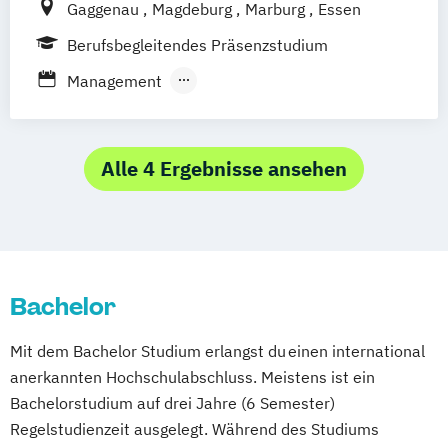
Gaggenau
Magdeburg
Marburg
Essen
Immobilienmanagement
Medienmanagement / PR
Berufsbegleitendes Präsenzstudium
BWL Interkulturelle Kompetenzen |
Management und Marketing in Event –
Innovationsmanagement
Management
Sport – Gesundheit
BWL Interkulturelle Kompetenzen |
Master of Business Administration
Lieferkettenmanagement & Logistik
BWL Interkulturelle Kompetenzen |
Alle 4 Ergebnisse ansehen
Marketing & Digitale Medien
BWL Interkulturelle Kompetenzen |
Personalmanagement
BWL Interkulturelle Kompetenzen |
Qualitäts- & Nachhaltigkeitsmanagement
Bachelor
BWL Interkulturelle Kompetenzen | Sales
Mit dem Bachelor Studium erlangst du einen international
Management
anerkannten Hochschulabschluss. Meistens ist ein
BWL Interkulturelle Kompetenzen |
Bachelorstudium auf drei Jahre (6 Semester)
Sportmanagement
Regelstudienzeit ausgelegt. Während des Studiums
BWL Interkulturelle Kompetenzen | Steuern