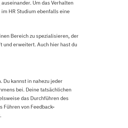
BWL | Tourismusmanagement
g auseinander. Um das Verhalten
ltungsmanagement
e im HR Studium ebenfalls eine
rungen
BWL | Wirtschaftsprüfung
nen Bereich zu spezialisieren, der
t und erweitert. Auch hier hast du
. Du kannst in nahezu jeder
hmens bei. Deine tatsächlichen
ielsweise das Durchführen des
as Führen von Feedback-
.