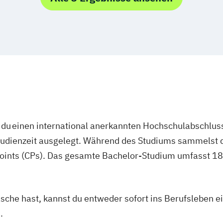
Innovationsma
ierung Human
haften
BWL Interkultur
Lieferkettenma
erung Insurance
BWL Interkultur
Medien
erung Marketing
BWL Interkultur
Personalmanag
erung Retail
BWL Interkultur
Nachhaltigkei
ung Business
du einen international anerkannten Hochschulabschluss
BWL Interkultu
studienzeit ausgelegt. Während des Studiums sammelst 
BWL Interkultu
ung Finance
BWL Interkultur
oints (CPs). Das gesamte Bachelor-Studium umfasst 180
ung General
BWL Interkultur
Tourismusman
rung Human
BWL Interkultur
asche hast, kannst du entweder sofort ins Berufsleben e
Veranstaltung
.