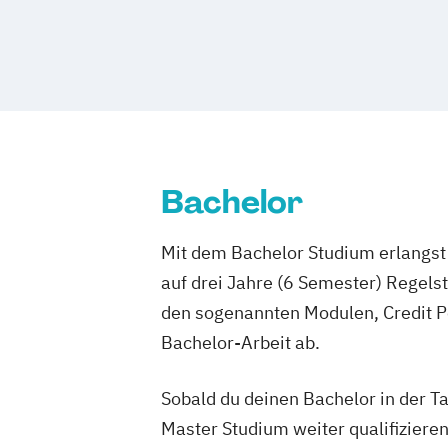
Wirtschaftspsychologie & Leadership
Business Administration mit Spezialis
Wirtschaftsrecht
Wirtschaftswissensc
Resources & Business Psychology
Business Administration mit Spezialisi
Management
Business Administration mit Spezialisi
& Sales
Business Administration mit Spezialisi
Bachelor
Management
Business Management mit Spezialisier
Mit dem Bachelor Studium erlangst 
Transformation & Informatics
auf drei Jahre (6 Semester) Regel
Business Management mit Spezialisier
den sogenannten Modulen, Credit P
Business Management mit Spezialisier
Bachelor-Arbeit ab.
Management
Business Management mit Spezialisie
Sobald du deinen Bachelor in der T
Resources & Business Psychology
Master Studium weiter qualifizieren