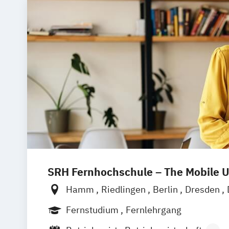
SRH Fernhochschule – The Mobile U
Hamm
Riedlingen
Berlin
Dresden
Hamburg
Hannover
Köln
München
Fernstudium
Fernlehrgang
Ellwangen
Zell
Leipzig
Mannheim