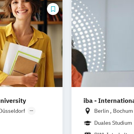
niversity
iba - Internatio
Düsseldorf
Berlin
Bochu
Stuttgart
Heidelberg
Kas
Duales Studium
Wertheim
Nürnberg
Müns