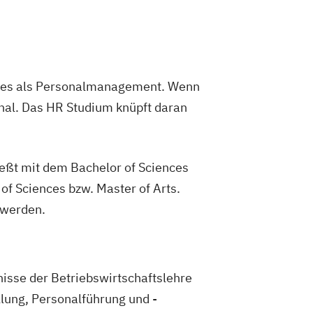
elle Kompetenzen | Versicherungen
elle Kompetenzen | Wirtschaftsprüfung
Management
Business Management
nstleistungen
eres als Personalmanagement. Wenn
- & Bewegungsmanagement
sonal. Das HR Studium knüpft daran
omiemanagement
eitsmanagement
nagement
eßt mit dem Bachelor of Sciences
ienmanagement
of Sciences bzw. Master of Arts.
ionsmanagement
 werden.
tenmanagement & Logistik
 & Digitale Medien
lmanagement
s- & Nachhaltigkeitsmanagement
isse der Betriebswirtschaftslehre
anagement
BWL | Sportmanagement
llung, Personalführung und -