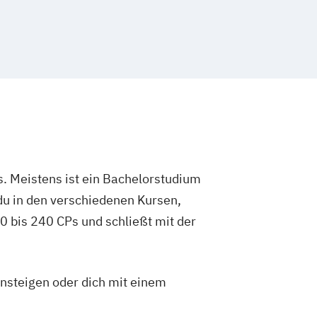
nagement
elle Kompetenzen |
nagement & Logistik
elle Kompetenzen | Marketing & Digitale
elle Kompetenzen |
ement
elle Kompetenzen | Qualitäts- &
tsmanagement
. Meistens ist ein Bachelorstudium
relle Kompetenzen | Sales Management
du in den verschiedenen Kursen,
relle Kompetenzen | Sportmanagement
elle Kompetenzen | Steuern
 bis 240 CPs und schließt mit der
elle Kompetenzen |
agement
elle Kompetenzen |
insteigen oder dich mit einem
smanagement