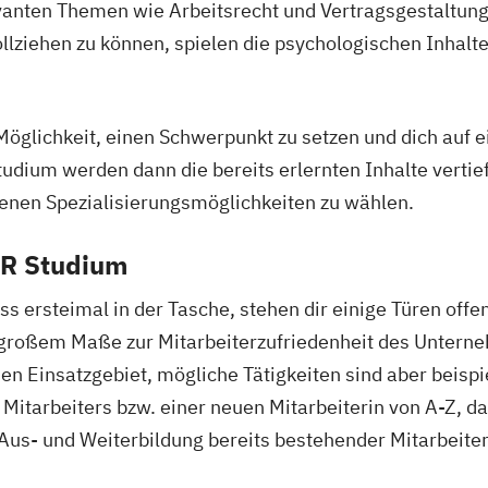
BWL | Steuern
evanten Themen wie Arbeitsrecht und Vertragsgestaltun
BWL | Veransta
llziehen zu können, spielen die psychologischen Inhalt
BWL | Versiche
öglichkeit, einen Schwerpunkt zu setzen und dich auf ei
tudium werden dann die bereits erlernten Inhalte vertief
denen Spezialisierungsmöglichkeiten zu wählen.
HR Studium
 ersteimal in der Tasche, stehen dir einige Türen offen
 großem Maße zur Mitarbeiterzufriedenheit des Unterne
n Einsatzgebiet, mögliche Tätigkeiten sind aber beisp
itarbeiters bzw. einer neuen Mitarbeiterin von A-Z, d
us- und Weiterbildung bereits bestehender Mitarbeiter