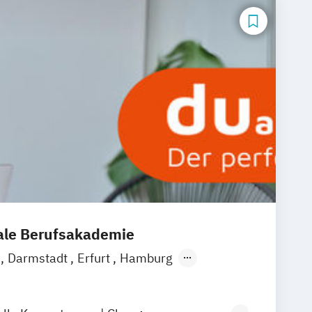
nale Berufsakademie
m
Darmstadt
Erfurt
Hamburg
sel
Köln
Leipzig
München
ter
Online-Campus