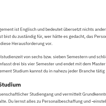
BWL Interkultur
BWL Interkultur
BWL | Change 
BWL | Digital 
BWL | Finanzdie
ement ist Englisch und bedeutet übersetzt nichts and
BWL | Fitness
st bist du zuständig für, wer hätte es gedacht, das Per
BWL | Gastron
 diese Herausforderung vor.
BWL | Gesundh
BWL | Hotelma
lstudienzeit von sechs bzw. sieben Semestern und schli
BWL | Immobil
fasst drei bis vier Semester und endet mit dem Master 
BWL | Innovat
nt Studium kannst du in nahezu jeder Branche tätig
BWL | Lieferket
BWL | Marketing
 Studium
BWL | Persona
BWL | Qualität
senschaftlicher Studiengang und vermittelt Grundkenntn
BWL | Sales M
lte. Du lernst alles zu Personalbeschaffung und -einste