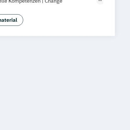
elle Kompetenzen | Change
elle Kompetenzen | Digital Business
aterial
elle Kompetenzen |
stungen
elle Kompetenzen | Fitness- &
agement
elle Kompetenzen |
anagement
elle Kompetenzen |
nagement
relle Kompetenzen | Hotelmanagement
elle Kompetenzen |
nagement
elle Kompetenzen |