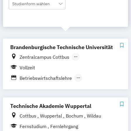
Studienform wählen
Brandenburgische Technische Universität
Zentralcampus Cottbus
Campus Cottbus-Sachsendorf
Vollzeit
Campus Senftenberg
Betriebswirtschaftslehre
Betriebswirtschaftslehre (Schwerpunkt
Marketing)
Technische Akademie Wuppertal
Cottbus
Wuppertal
Bochum
Wildau
Fernstudium
Fernlehrgang