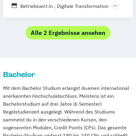
Betriebswirt:in
Digitale Transformation
Management - Bachelor of Arts für
Betriebswirte/Betriebswirtinnen
(IHK/HWK)
Alle 2 Ergebnisse ansehen
Management - Bachelor of Arts für VWA-
Absolventen/Absolventinnen
Management - Bachelor of Arts parallel
zum VWA-Studium
Bachelor
Management - Vertiefung Digital
Leadership
Mit dem Bachelor Studium erlangst du einen international
Management - Vertiefung General
anerkannten Hochschulabschluss. Meistens ist ein
Management
Bachelorstudium auf drei Jahre (6 Semester)
Verwaltungs-Betriebswirt:in
Regelstudienzeit ausgelegt. Während des Studiums
Verwaltungs-Ökonom:in (VWA) - Online
sammelst du in den verschiedenen Kursen, den
sogenannten Modulen, Credit Points (CPs). Das gesamte
Bachelor-Studium umfasst 180 bis 240 CPs und schließt