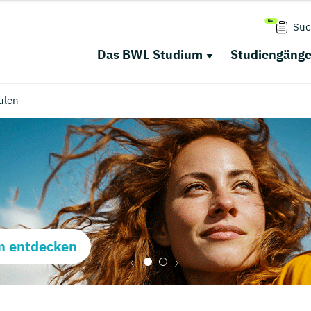
Suc
Das BWL Studium
Studiengäng
ulen
m entdecken