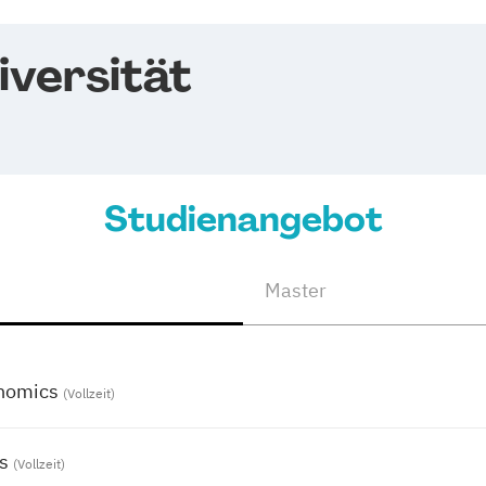
iversität
Studienangebot
Master
nomics
(Vollzeit)
s
(Vollzeit)