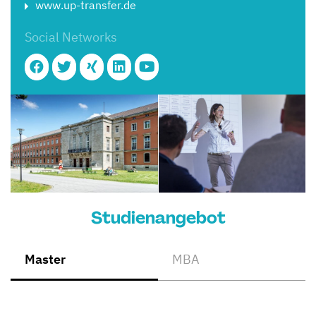
www.up-transfer.de
Social Networks
Studienangebot
Master
MBA