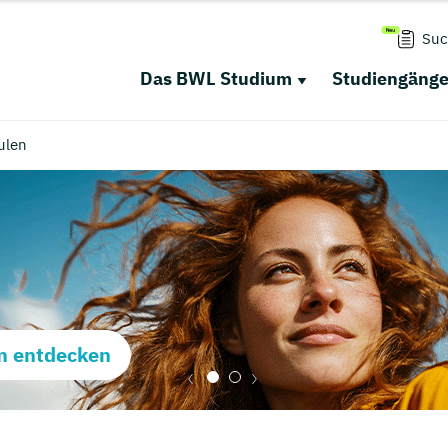
Suc
Das BWL Studium
Studiengäng
ulen
m entdecken