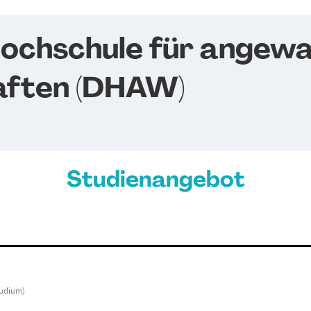
ochschule für angew
aften (DHAW)
Studienangebot
tudium)