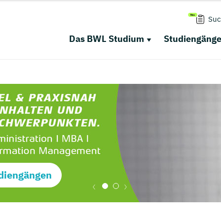
Suc
Das BWL Studium
Studiengäng
diengängen