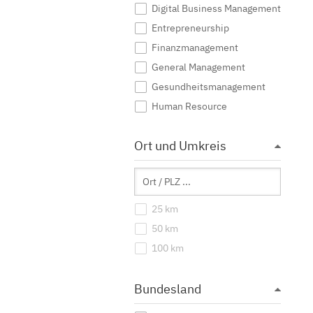
Digital Business Management
Entrepreneurship
Finanzmanagement
General Management
Gesundheitsmanagement
Human Resource
Immobilienwirtschaft
Ort und Umkreis
Industrial Management
International Business
International Management
Katastrophenmanagement
25 km
Management
50 km
Marketing
100 km
Mittelstandsmanagement
Nachhaltigkeitsmanagement
Bundesland
Ökonomie