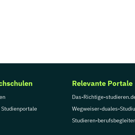
chschulen
Relevante Portale
en
Das-Richtige-studieren.d
 Studienportale
Wegweiser-duales-Studi
Studieren-berufsbegleite