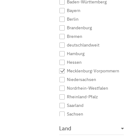
Baden-Württemberg
Projektmanagement
Bayern
Unternehmensberatung
Berlin
Unternehmensführung
Brandenburg
Volkswirtschaftslehre
Bremen
Wirtschaftswissenschaften
deutschlandweit
Hamburg
Hessen
Mecklenburg-Vorpommern
Niedersachsen
Nordrhein-Westfalen
Rheinland-Pfalz
Saarland
Sachsen
Sachsen-Anhalt
Land
Schleswig-Holstein