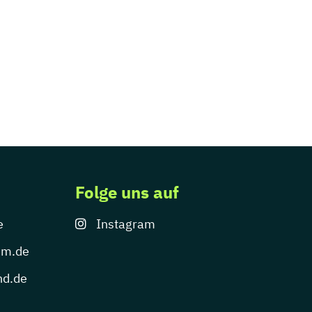
Folge uns auf
e
Instagram
um.de
nd.de