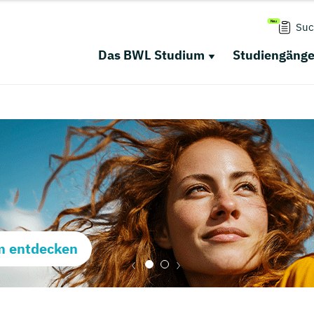
Suc
Das BWL Studium
Studiengäng
m entdecken