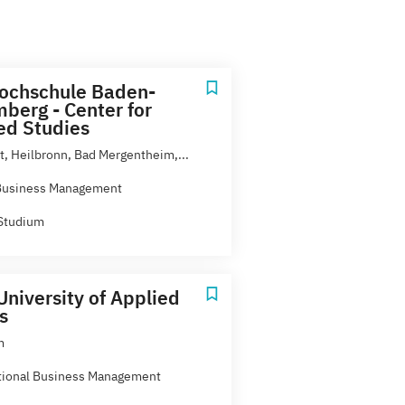
ochschule Baden-
berg - Center for
d Studies
rt, Heilbronn, Bad Mergentheim,...
 Business Management
Studium
niversity of Applied
s
m
tional Business Management