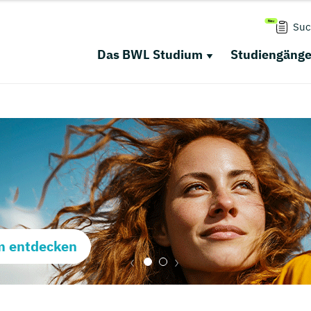
Suc
Das BWL Studium
Studiengäng
m entdecken