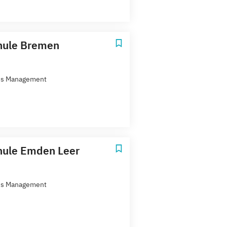
hule Bremen
ss Management
hule Emden Leer
ss Management