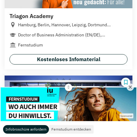
Triagon Academy
Hamburg, Berlin, Hannover, Leipzig, Dortmund...
Doctor of Business Administration (EN/DE),...
Fernstudium
Kostenloses Infomaterial
Universität Koblenz
Sponsored
Koblenz
Infobroschüre anfordern
Fernstudium entdecken
Master of Business Administration