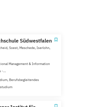
hschule Südwestfalen
heid, Soest, Meschede, Iserlohn,
tional Management & Information
-...
dium, Berufsbegleitendes
zstudium
ner Institut für