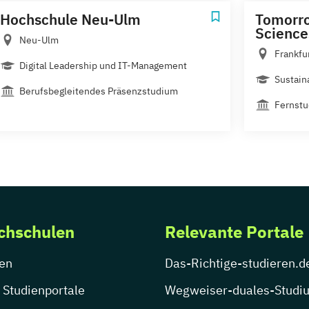
Hochschule Neu-Ulm
Tomorro
Science
Neu-Ulm
Frankfu
Digital Leadership und IT-Management
Sustain
Berufsbegleitendes Präsenzstudium
Fernst
chschulen
Relevante Portale
en
Das-Richtige-studieren.d
 Studienportale
Wegweiser-duales-Studi