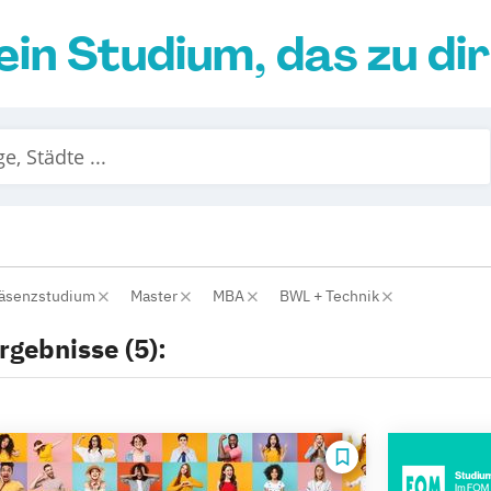
ein Studium, das zu di
räsenzstudium
Master
MBA
BWL + Technik
rgebnisse (5):