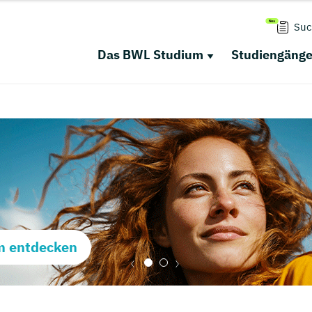
Suc
Das BWL Studium
Studiengäng
m entdecken