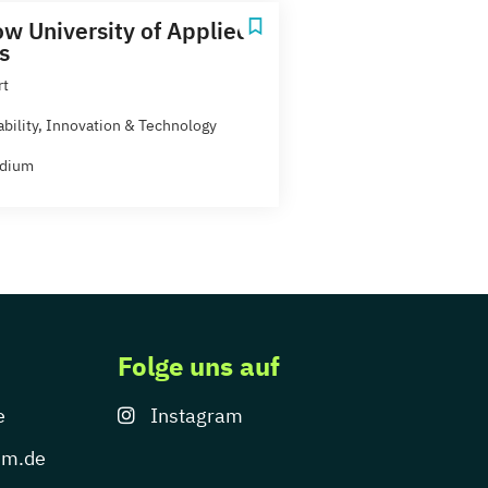
w University of Applied
s
rt
ability, Innovation & Technology
udium
Folge uns auf
e
Instagram
um.de