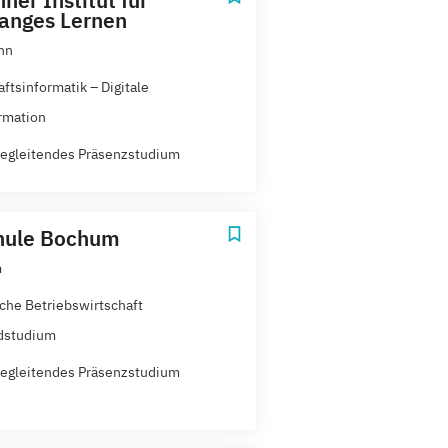
anges Lernen
nn
ftsinformatik – Digitale
rmation
egleitendes Präsenzstudium
hule Bochum
m
che Betriebswirtschaft
dstudium
egleitendes Präsenzstudium