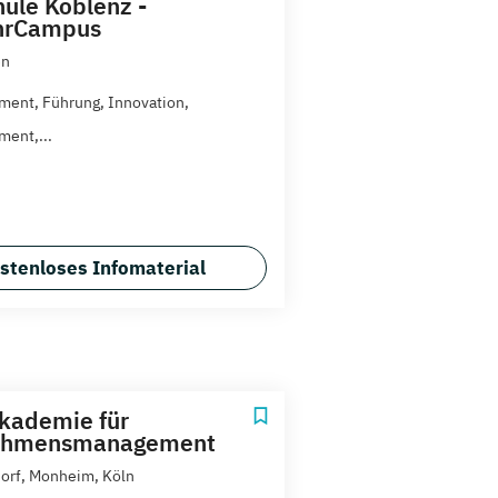
ule Koblenz -
hrCampus
en
ent, Führung, Innovation,
ent,...
stenloses Infomaterial
kademie für
ehmensmanagement
orf, Monheim, Köln