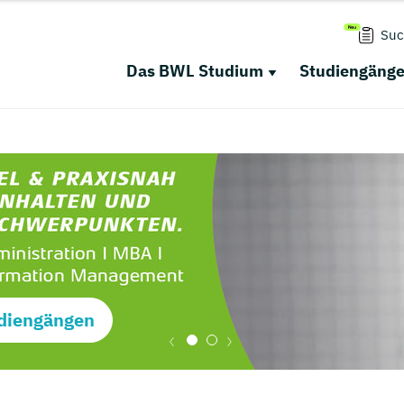
Suc
Das BWL Studium
Studiengäng
diengängen