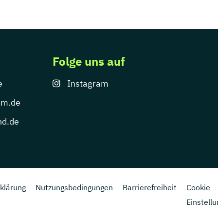
Folge uns auf
e
Instagram
um.de
nd.de
klärung
Nutzungsbedingungen
Barrierefreiheit
Cookie
Einstell