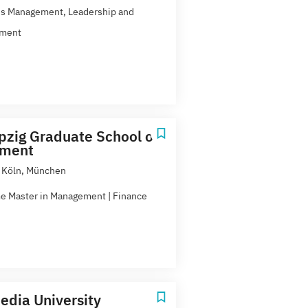
s Management, Leadership and
ment
pzig Graduate School of
ment
, Köln, München
me Master in Management | Finance
dia University