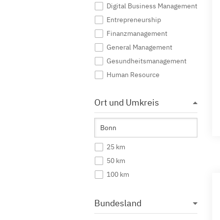
Digital Business Management
Entrepreneurship
Finanzmanagement
General Management
Gesundheitsmanagement
Human Resource
Immobilienwirtschaft
Ort und Umkreis
Industrial Management
International Business
International Management
Katastrophenmanagement
25 km
Management
50 km
Marketing
100 km
Mittelstandsmanagement
Nachhaltigkeitsmanagement
Bundesland
Ökonomie