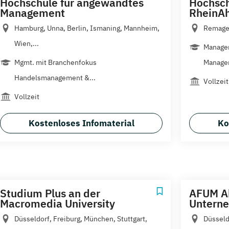
Hochschule für angewandtes
Hochsch
Management
RheinA
Hamburg, Unna, Berlin, Ismaning, Mannheim,
Remag
Wien,...
Managem
Mgmt. mit Branchenfokus
Managem
Handelsmanagement &...
Vollzeit
Vollzeit
Kostenloses Infomaterial
Ko
Studium Plus an der
AFUM A
Macromedia University
Untern
Düsseldorf, Freiburg, München, Stuttgart,
Düsseld