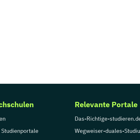
chschulen
Relevante Portale
en
Das-Richtige-studieren.d
 Studienportale
Wegweiser-duales-Studi