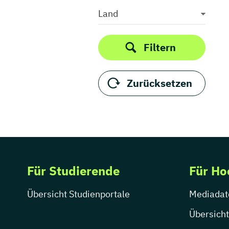
Projektmanagement
Land
Unternehmensberatung
Unternehmensführung
Filtern
Volkswirtschaftslehre
Wirtschaftswissenschaften
Zurücksetzen
Für Studierende
Für Ho
Übersicht Studienportale
Mediadat
Übersicht