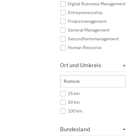
Digital Business Management
Entrepreneurship
Finanzmanagement
General Management
Gesundheitsmanagement
Human Resource
Immobilienwirtschaft
Ort und Umkreis
Industrial Management
International Business
International Management
Katastrophenmanagement
25 km
Management
50 km
Marketing
100 km
Mittelstandsmanagement
Nachhaltigkeitsmanagement
Bundesland
Ökonomie