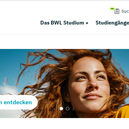
Suc
Das BWL Studium
Studiengäng
m entdecken